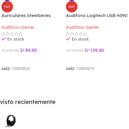
HOT
HOT
Auriculares SteelSeries
Audifono Logitech USB H390
Siberia 200 Verde Gaia
981-000014
Audifono Gamer
Audifono Gamer
En stock
En stock
S/
89.00
S/
139.00
S/
299.00
S/
169.00
Añadir Al Carrito
Añadir Al Carrito
SKU:
10003826
SKU:
10003675
visto recientemente