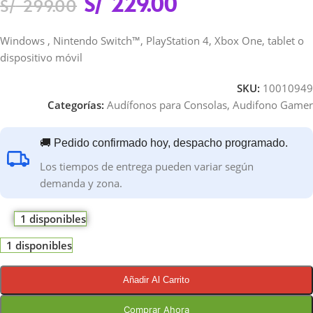
S/
229.00
S/
299.00
Windows
, Nintendo Switch™, PlayStation 4, Xbox One, tablet o
dispositivo móvil
SKU:
10010949
Categorías:
Audífonos para Consolas
,
Audifono Gamer
🚚 Pedido confirmado hoy, despacho programado.
Los tiempos de entrega pueden variar según
demanda y zona.
1 disponibles
1 disponibles
Añadir Al Carrito
Comprar Ahora