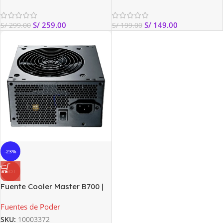
S/
259.00
S/
149.00
S/
299.00
S/
199.00
-23%
HOT
Fuente Cooler Master B700 |
80 PLUS | RS700-ACAB-B1
Fuentes de Poder
SKU:
10003372