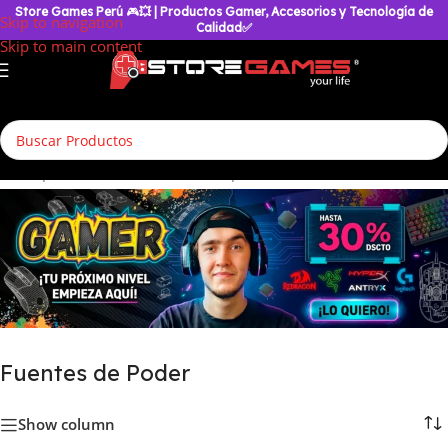
Store Games Perú
🎮
💥
| Productos Gamer, Accesorios y Tecnología de
Skip to navigation
Calidad✅
Skip to main content
o
/
Componentes & Hardware
/
Componentes Pc
/
Fuentes de Poder
Fuentes de Poder
Show column