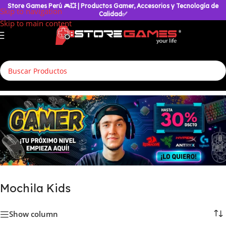
Store Games Perú
🎮
💥
| Productos Gamer, Accesorios y Tecnología de
Skip to navigation
Calidad✅
Skip to main content
Inicio
/
Accesorios Geek
/
Mochilas & Maletas
/
Mochila Kids
Mochila Kids
Show column