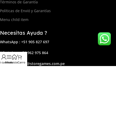
Términos de Garantía
Políticas de Envió y Garantías
Menu child item
Necesitas Ayuda ?
WhatsApp : +51 905 827 697
Whats
App: +51 962 975 864
i cuenta
Menu
Inicio
Carro
Correo:
ven
tas@storega
mes.com.pe
Lun - Domingo. 8:00 AM - 12:00 PM