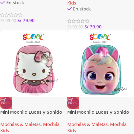
En stock
Kids
En stock
S/
79.90
S/
99.00
S/
79.90
S/
99.00
-19%
-19%
Mini Mochila Luces y Sonido
Mini Mochila Luces y Sonido
Hello Kitty scool
Cry Babies
Mochilas & Maletas
,
Mochila
Mochilas & Maletas
,
Mochila
Kids
Kids