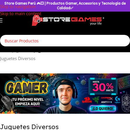
Store Games Perú
🎮
💥
| Productos Gamer, Accesorios y Tecnología de
Skip to navigation
Calidad✅
Skip to main content
Inicio
/
Juguetería
/
Juguetes Diversos
Juguetes Diversos
Juguetes Diversos