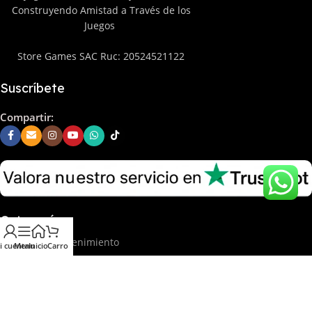
Construyendo Amistad a Través de los
Juegos
Store Games SAC Ruc: 20524521122
Suscríbete
Compartir:
Categorías
Juegos & Entretenimiento
i cuenta
Menu
Inicio
Carro
Videojuegos
Tarjetas Digitales