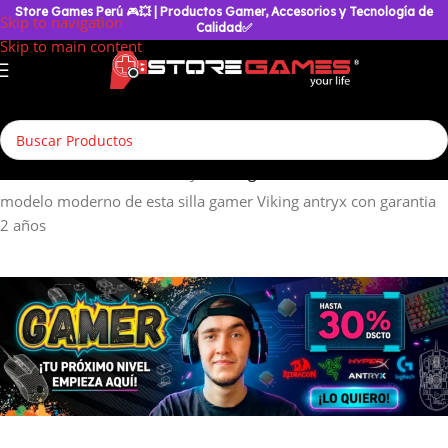
Store Games Perú
🎮
💥
| Productos Gamer, Accesorios y Tecnología de
Skip to navigation
Calidad✅
Skip to main content
Inicio
/
Silla Gamer
/
Silla Antryx
/
Viking
modelo moderno de esta silla gamer Viking antryx con garantia
2 años