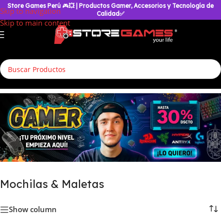
Store Games Perú
🎮
💥
| Productos Gamer, Accesorios y Tecnología de
Skip to navigation
Calidad✅
Skip to main content
Inicio
/
Accesorios Geek
/
Mochilas & Maletas
Mochilas & Maletas
Show column