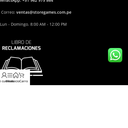
Whats
App: +51 962 975 864
Correo:
ven
tas@storega
mes.com.pe
Lun - Domingo. 8:00 AM - 12:00 PM
i cuenta
Menu
Inicio
Carro
© 2026 Store Games S.A.C. Todos los derechos reservados en
Indecopi.