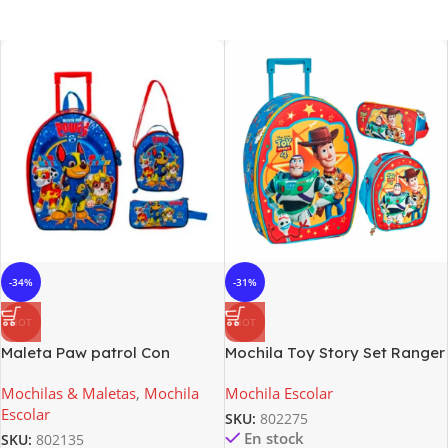
-34%
-31%
HOT
HOT
Maleta Paw patrol Con
Mochila Toy Story Set Ranger
Ruedas – Set De 3 Piezas
3d 802275
Mochilas & Maletas
,
Mochila
Mochila Escolar
802135
Escolar
SKU:
802275
En stock
SKU:
802135