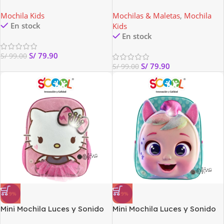
Scool
Scool
Mochila Kids
Mochilas & Maletas
,
Mochila
En stock
Kids
En stock
S/
79.90
S/
99.00
S/
79.90
S/
99.00
-19%
-19%
Mini Mochila Luces y Sonido
Mini Mochila Luces y Sonido
Hello Kitty scool
Cry Babies