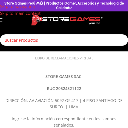
Store Games Perú
🎮
💥
| Productos Gamer, Accesorios y Tecnología de
Skip to navigation
Calidad✅
Skip to main content
LIBRO DE RECLAMACIONES VIRTUAL
STORE GAMES SAC
RUC 20524521122
DIRECCIÓN: AV AVIACIÓN 5092 OF 417 | 4 PISO SANTIAGO DE
SURCO | LIMA
Ingrese la información correspondiente en los campos
señalados.