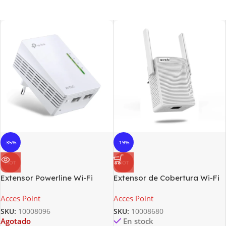
-35%
-19%
HOT
HOT
Extensor Powerline Wi-Fi
Extensor de Cobertura Wi-Fi
AV600 – TL-WPA4220 –
Tenda N300 A301
Acces Point
Acces Point
TPLINK
SKU:
10008096
SKU:
10008680
Agotado
En stock