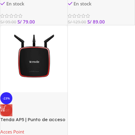
En stock
En stock
S/
79.00
S/
89.00
S/
99.00
S/
129.00
-23%
HOT
Tenda AP5 | Punto de acceso
| 2,4GHz, 2x RJ45, PoE
Acces Point
100Mb/s