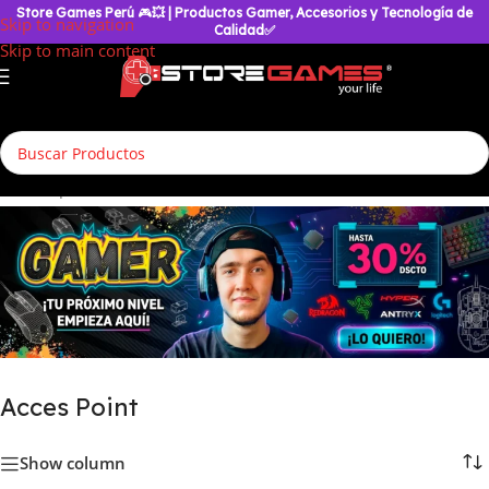
Store Games Perú
🎮
💥
| Productos Gamer, Accesorios y Tecnología de
Skip to navigation
Calidad✅
Skip to main content
cio
/
Componentes & Hardware
/
Redes & Conectividad
/
Acces Point
Acces Point
Show column