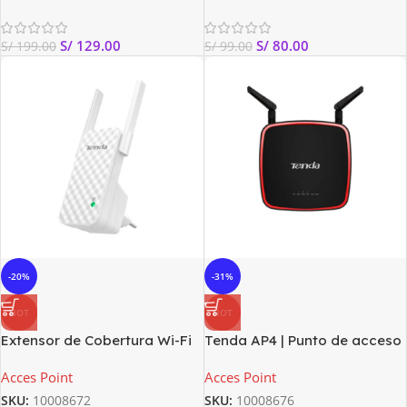
S/
129.00
S/
80.00
S/
199.00
S/
99.00
-20%
-31%
HOT
HOT
Extensor de Cobertura Wi-Fi
Tenda AP4 | Punto de acceso
Tenda N300 A9
| 2,4GHz, 2x RJ45, PoE
Acces Point
Acces Point
100Mb/s
SKU:
10008672
SKU:
10008676