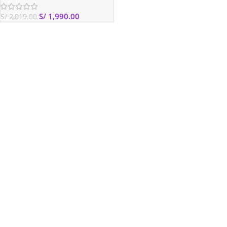
S/
1,990.00
S/
2,019.00