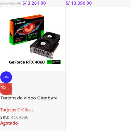
S/
3,261.00
S/
13,390.00
S/
3,499.00
-1%
HOT
Tarjeta de video Gigabyte
GeForce RTX 4060
Tarjetas Gráficas
WINDFORCE OC 8G, GDDR6,
PCI-E 4.0
SKU:
RTX 4060
Agotado