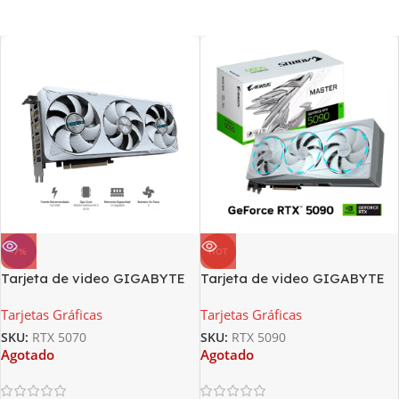
-7%
HOT
Tarjeta de video GIGABYTE
Tarjeta de video GIGABYTE
GeForce RTX 5070 EAGLE OC
AORUS GeForce RTX 5090
Tarjetas Gráficas
Tarjetas Gráficas
ICE SFF 12, 12 GB GDDR7,
MASTER ICE 32G, GDDR7,
PCIe Gen 5.0
PCIe Gen 5.0
SKU:
RTX 5070
SKU:
RTX 5090
Agotado
Agotado