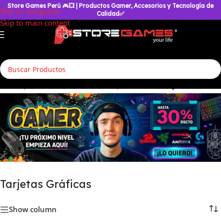
Store Games Perú
🎮
💥
| Productos Gamer, Accesorios y Tecnología de
Skip to navigation
Calidad✅
Skip to main content
io
/
Componentes & Hardware
/
Componentes Pc
/
Tarjetas Gráficas
Tarjetas Gráficas
Show column