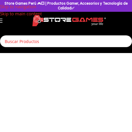
Store Games Perú
🎮
💥
| Productos Gamer, Accesorios y Tecnología de
Skip to navigation
Calidad✅
Skip to main content