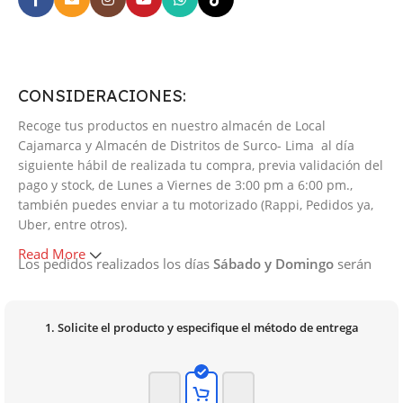
CONSIDERACIONES:
Recoge tus productos en nuestro almacén de Local
Cajamarca y Almacén de Distritos de Surco- Lima al día
siguiente hábil de realizada tu compra, previa validación del
pago y stock, de Lunes a Viernes de 3:00 pm a 6:00 pm.,
también puedes enviar a tu motorizado (Rappi, Pedidos ya,
Uber, entre otros).
Read More
Los pedidos realizados los días
Sábado y Domingo
serán
procesados y programados el día lunes para su recojo.
La entrega de pedidos es de
3:00 pm a 6:00 pm de Lunes
a Viernes.
1. Solicite el producto y especifique el método de entrega
Las órdenes generadas
hasta la 1:00 pm de Lunes a
Viernes
son procesadas y programadas
para su recojo el
mismo día de las 3:00 pm a 6:00 pm.