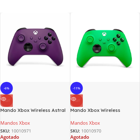
-6%
-11%
HOT
HOT
Mando Xbox Wireless Astral
Mando Xbox Wireless
Purpura Xbox Serie X One
Velocity Green Xbox Serie
Mandos Xbox
Mandos Xbox
One S
X/S One One S
SKU:
10010971
SKU:
10010970
Agotado
Agotado