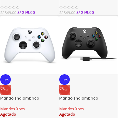
S/
299.00
S/
299.00
S/
349.00
S/
349.00
-14%
-14%
HOT
HOT
Mando Inalambrico
Mando Inalambrico
Microsoft XBOX Tecnologia
Microsoft XBOX Tecnologia
Mandos Xbox
Mandos Xbox
Bluetooth Color Blanco.
Bluetooth Color Carbon
Agotado
Agotado
(Plomo)