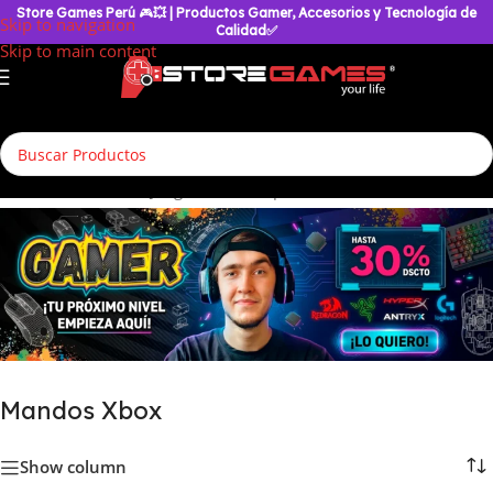
Store Games Perú
🎮
💥
| Productos Gamer, Accesorios y Tecnología de
Skip to navigation
Calidad✅
Skip to main content
Accesorios de VideoJuegos
/
Mandos para Consolas
/
Mandos Xbox
Mandos Xbox
Show column