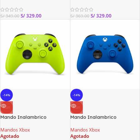
S/
329.00
S/
329.00
S/
349.00
S/
369.00
-14%
-14%
HOT
HOT
Mando Inalambrico
Mando Inalambrico
Microsoft XBOX Tecnologia
Microsoft XBOX Tecnologia
Mandos Xbox
Mandos Xbox
Bluetooth Color Voltios
Bluetooth Color Verde
Agotado
Agotado