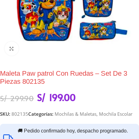
Click to enlarge
Maleta Paw patrol Con Ruedas – Set De 3
Piezas 802135
S/
199.00
S/
299.90
SKU:
802135
Categorías:
Mochilas & Maletas
,
Mochila Escolar
🚚 Pedido confirmado hoy, despacho programado.