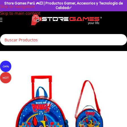
Store Games Perú
🎮
💥
| Productos Gamer, Accesorios y Tecnología de
Skip to navigation
Calidad✅
Skip to main content
Inicio
/
Accesorios Geek
/
Mochilas & Maletas
/
Mochila Escolar
-34%
HOT