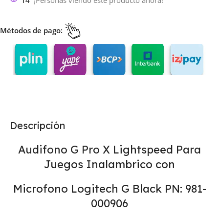
14
¡Personas viendo este producto ahora!
Métodos de pago:
Descripción
Audifono G Pro X Lightspeed Para
Juegos Inalambrico con
Microfono Logitech G Black PN: 981-
000906