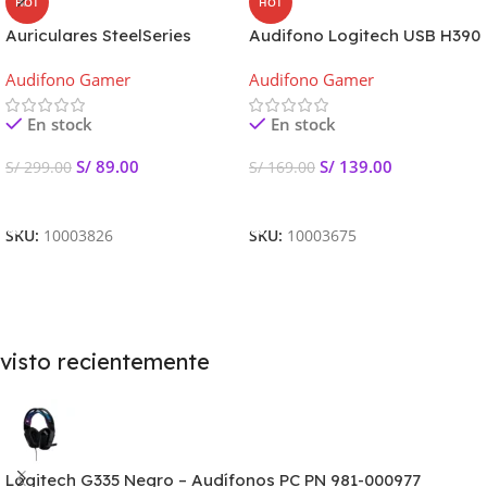
HOT
HOT
Auriculares SteelSeries
Audifono Logitech USB H390
Siberia 200 Verde Gaia
981-000014
Audifono Gamer
Audifono Gamer
En stock
En stock
S/
89.00
S/
139.00
S/
299.00
S/
169.00
Añadir Al Carrito
Añadir Al Carrito
SKU:
10003826
SKU:
10003675
visto recientemente
Logitech G335 Negro – Audífonos PC PN 981-000977