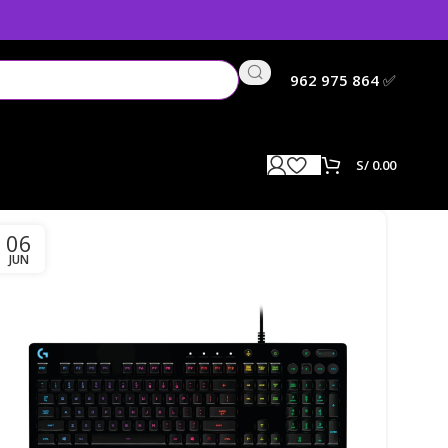
962 975 864
✅
S/
0.00
06
JUN