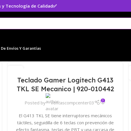
 y Tecnología de Calidad
✅
s De Envíos Y Garantías
06
JUN
Teclado Gamer Logitech G413
TKL SE Mecanico | 920-010442
0
Posted by
ventascompcenter03
El G413 TKL SE tiene interruptores mecánicos
táctiles, seguidilla de 6 teclas con prevención de
efecto fantasma, teclas de PBT y una carcasa de