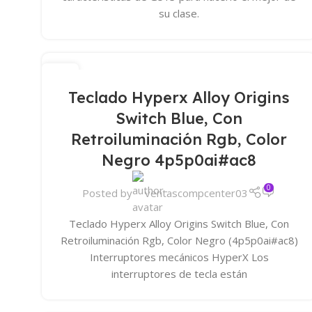
su clase.
04
JUN
Teclado Hyperx Alloy Origins
Switch Blue, Con
Retroiluminación Rgb, Color
Negro 4p5p0ai#ac8
0
Posted by
ventascompcenter03
Teclado Hyperx Alloy Origins Switch Blue, Con
Retroiluminación Rgb, Color Negro (4p5p0ai#ac8)
Interruptores mecánicos HyperX Los
interruptores de tecla están