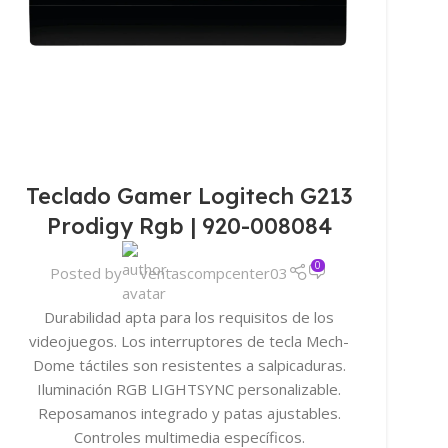
Teclado Gamer Logitech G213
Prodigy Rgb | 920-008084
0
Posted by
ventascompcenter03
Durabilidad apta para los requisitos de los
videojuegos. Los interruptores de tecla Mech-
Dome táctiles son resistentes a salpicaduras.
Iluminación RGB LIGHTSYNC personalizable.
Reposamanos integrado y patas ajustables.
Controles multimedia específicos.