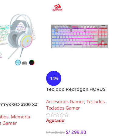
-14%
-10%
Teclado Redragon HORUS
Tecla
TKL K622W-RGB-SP WHITE
TKL Wi
Accesorios Gamer
,
Teclados
,
Acceso
Cableado
RED S
ntryx GC-3100 X3
Teclados Gamer
Teclad
lado Switch Blue|
mbos
,
Memoria
culares
Agotado
Agotad
s Gamer
S/
299.90
S/
349.00
S/
399.