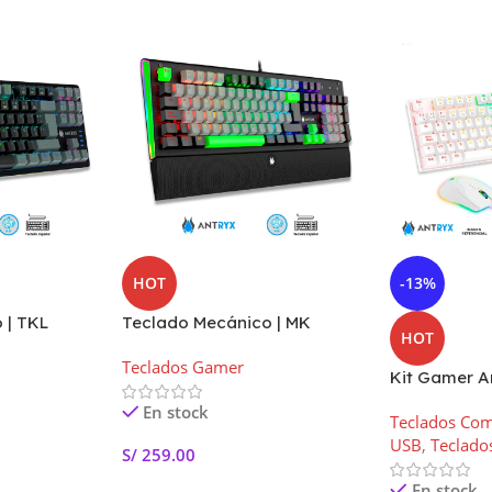
HOT
-13%
 | TKL
Teclado Mecánico | MK
HOT
 Black
ZIGRA EVO | Black-Gray
Teclados Gamer
Switch Azul
Kit Gamer A
Blanco | Tec
En stock
Teclados Co
Mouse | Auri
USB
,
Teclado
S/
259.00
En stock
Añadir Al Carrito