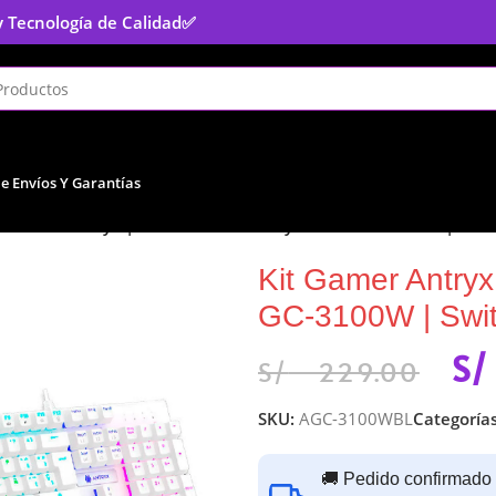
y Tecnología de Calidad
✅
De Envíos Y Garantías
t Gamer Antryx | Teclado Mecánico y Mouse GC-3100W | Swit
Kit Gamer Antryx
GC-3100W | Swit
S/
S/
229.00
SKU:
AGC-3100WBL
Categorías
🚚 Pedido confirmado