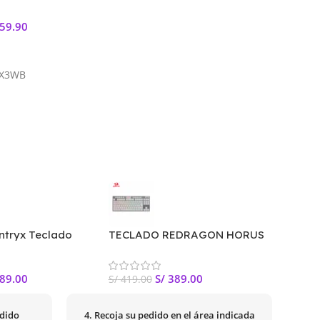
Leer Más
Leer 
59.90
rito
0X3WB
ntryx Teclado
TECLADO REDRAGON HORUS
Teclad
Mouse GC-3100
TKL WHITE WIRELESS, SP
MK860L
89.00
S/
389.00
S/
419.00
S/
229.
edido
4. Recoja su pedido en el área indicada