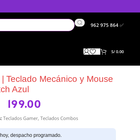
962 975 864
✅
S/
0.00
ch Azul
 | Teclado Mecánico y Mouse
ch Azul
199.00
:
Teclados Gamer
,
Teclados Combos
 hoy, despacho programado.