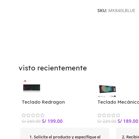
Leer Más
SKU:
MK840LBLUE
visto recientemente
Teclado Redragon
Teclado Mecánico
DRAGONBORN, K630RGB
MK860L Black | S
BLACK (Blue switch) US
S/
199.00
S/
189.00
S/
249.00
S/
229.00
1. Solicite el producto y especifique el
2. Recib