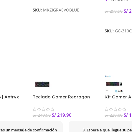
SKU:
MKZIGRAEVOBLUE
S/
2
S/
299.90
Añadir Al Car
SKU:
GC-310
 | Antryx
Teclado Gamer Redragon
Kit Gamer A
witch Red
Kumara K552RGB Red Switch
Mecánico y 
Black SP
Switch Blue
S/
219.90
S/
1
S/
249.90
S/
229.00
irás un mensaje de confirmación
3. Espere a que llegue su p