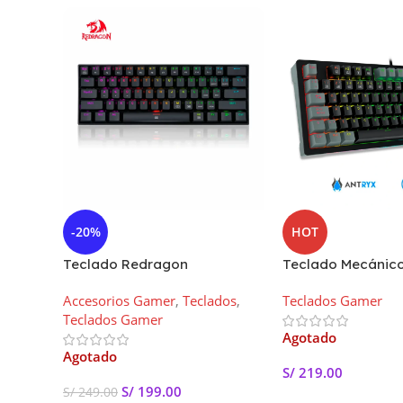
-20%
HOT
Teclado Redragon
Teclado Mecánico
DRAGONBORN, K630RGB
ANTRYX MK840L |
Accesorios Gamer
,
Teclados
,
Teclados Gamer
BLACK (Blue switch) US
Switch Blue
Teclados Gamer
Agotado
Agotado
S/
219.00
S/
199.00
S/
249.00
Leer Más