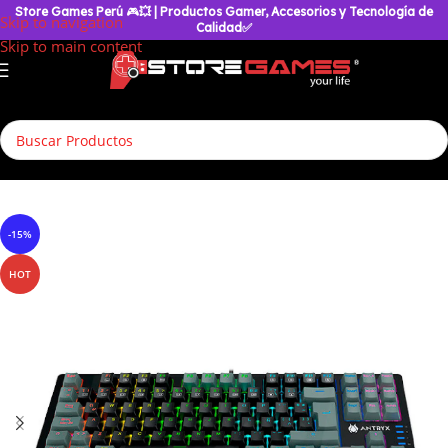
Store Games Perú
🎮
💥
| Productos Gamer, Accesorios y Tecnología de
Skip to navigation
Calidad✅
Skip to main content
Inicio
/
Accesorios Gamer
/
Teclados
/
Teclados Gamer
-15%
HOT