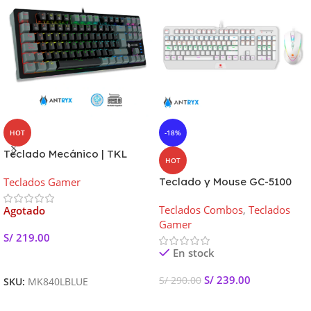
HOT
-18%
Teclado Mecánico | TKL
HOT
ANTRYX MK840L | Black
Teclados Gamer
Teclado y Mouse GC-5100
Switch Blue
Switch Azul – Mecanico Kit
Teclados Combos
,
Teclados
Agotado
Gamer
S/
219.00
En stock
Leer Más
S/
239.00
S/
290.00
SKU:
MK840LBLUE
Añadir Al Carrito