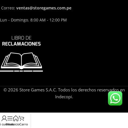
Correo:
ven
tas@storega
mes.com.pe
Lun - Domingo. 8:00 AM - 12:00 PM
© 2026 Store Games S.A.C. Todos los derechos reservados en
Indecopi.
i cuenta
Menu
Inicio
Carro