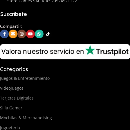
Store Games SAC Ruc: 20524521122
Suscríbete
Compartir:
Categorías
Juegos & Entretenimiento
Videojuegos
Tarjetas Digitales
Silla Gamer
Mochilas & Merchandising
Juguetería