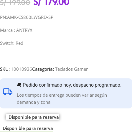
S/
179.00
S/
199.00
PN:AMK-CS860LWGRD-SP
Marca : ANTRYX
Switch: Red
SKU:
10010936
Categoría:
Teclados Gamer
🚚 Pedido confirmado hoy, despacho programado.
Los tiempos de entrega pueden variar según
demanda y zona.
Disponible para reserva
Disponible para reserva