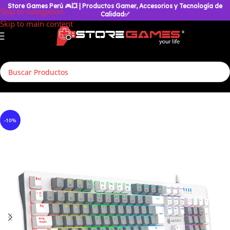
Store Games Perú
🎮
💥
| Productos Gamer, Accesorios y Tecnología de
Skip to navigation
Calidad✅
Skip to main content
Inicio
/
Accesorios Gamer
/
Teclados
/
Teclados Gamer
-10%