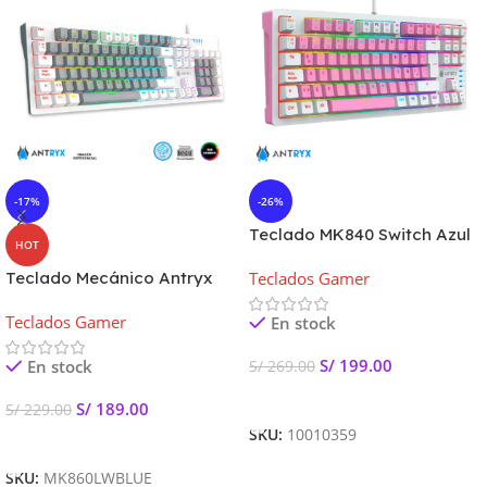
-17%
-26%
Teclado MK840 Switch Azul
HOT
TKL Antryx Pink-Withe
Teclado Mecánico Antryx
Teclados Gamer
Mecánico
MK860L WHITE Switch Blue
Teclados Gamer
En stock
S/
199.00
En stock
S/
269.00
Añadir Al Carrito
S/
189.00
S/
229.00
SKU:
10010359
Añadir Al Carrito
SKU:
MK860LWBLUE