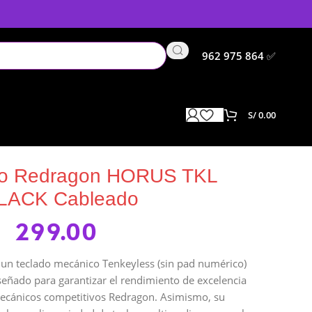
962 975 864
✅
S/
0.00
bleado
co Redragon HORUS TKL
LACK Cableado
299.00
n teclado mecánico Tenkeyless (sin pad numérico)
señado para garantizar el rendimiento de excelencia
 mecánicos competitivos Redragon. Asimismo, su