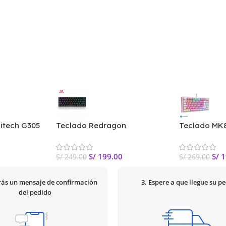
itech G305
Teclado Redragon
Teclado MK8
mbrico
DRAGONBORN, K630RGB
TKL Antryx 
BLACK (Blue switch) US
Mecánico
S/
199.00
S/
1
S/
249.00
S/
269.00
irás un mensaje de confirmación
3. Espere a que llegue su p
del pedido