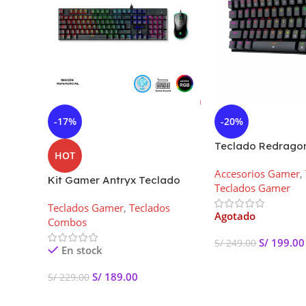
-17%
-20%
Teclado Redrago
HOT
DRAGONBORN, K
Accesorios Gamer
,
BLACK (Brown Swi
Kit Gamer Antryx Teclado
Teclados Gamer
Mecánico y Mouse GC-3100
Teclados Gamer
,
Teclados
Switch Blue
Agotado
Combos
S/
199.00
S/
249.00
En stock
Leer Más
S/
189.00
S/
229.00
Añadir Al Carrito