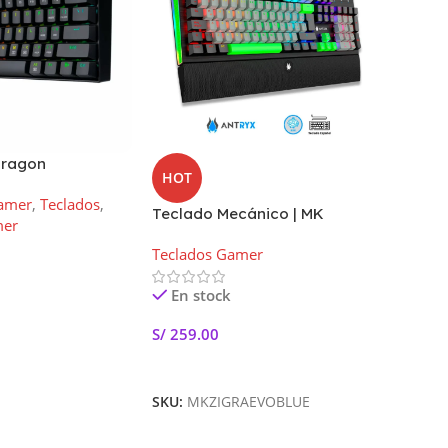
dragon
HOT
-7%
N, K630RGB
Gamer
,
Teclados
,
Switch ) US
Teclado Mecánico | MK
TECLA
mer
ZIGRA EVO | Black-Gray
TKL W
Teclados Gamer
Acceso
Switch Azul
Teclad
En stock
Inalámb
S/
259.00
Agotad
rito
Añadir Al Carrito
S/
419.
SKU:
MKZIGRAEVOBLUE
Leer 