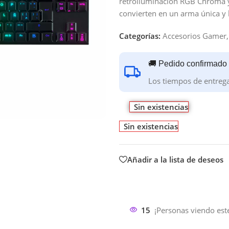
retroiluminación RGB Chroma y
convierten en un arma única y l
Categorías:
Accesorios Gamer
,
🚚 Pedido confirmado
Los tiempos de entreg
Sin existencias
Sin existencias
Añadir a la lista de deseos
15
¡Personas viendo est