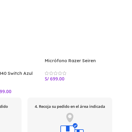
Micrófono Razer Seiren
Emote | USB con Pantalla LED
Emoticonos 8 Bits
40 Switch Azul
Teclad
S/
699.00
Pink-Withe
ANTRYX
Switch
99.00
S/
219.
edido
4. Recoja su pedido en el área indicada