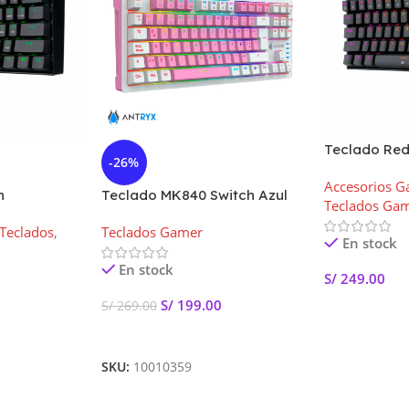
Teclado Re
-26%
DRAGONBOR
Accesorios 
BLACK (Red 
n
Teclado MK840 Switch Azul
Teclados Ga
630RGB
TKL Antryx Pink-Withe
Teclados
,
Teclados Gamer
tch ) US
Mecánico
En stock
En stock
S/
249.00
S/
199.00
S/
269.00
Añadir Al Car
Añadir Al Carrito
SKU:
10010359