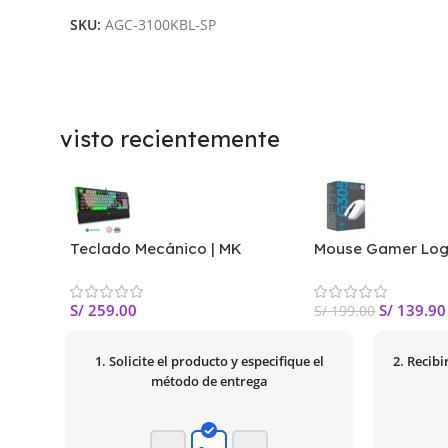
SKU:
AGC-3100KBL-SP
visto recientemente
Teclado Mecánico | MK
Mouse Gamer Log
ZIGRA EVO | Black-Gray
Lightspeed Inalá
Switch Red
Blanco
S/
259.00
S/
139.90
S/
199.00
1. Solicite el producto y especifique el
2. Recib
método de entrega