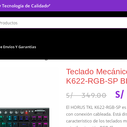
y Tecnología de Calidad
✅
De Envíos Y Garantías
eclado Mecánico Redragon HORUS TKL K622-RGB-SP BLACK Ca
Teclado Mecáni
K622-RGB-SP B
S/
S/
349.00
El HORUS TKL K622-RGB-SP es u
con conexión cableada. Está di
característico de los teclados