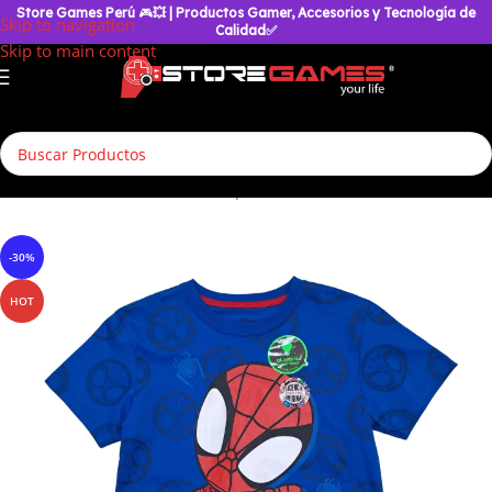
Store Games Perú
🎮
💥
| Productos Gamer, Accesorios y Tecnología de
Skip to navigation
Calidad✅
Skip to main content
Inicio
/
Accesorios Geek
/
Polos para Niños
/
Otros Tshirt
-30%
HOT