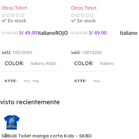
corta Kids – Paw Power
manga corta Kids
Otros Tshirt
Otros Tshirt
En stock
En stock
Italiano
ROJO
Italiano
S/
49.00
S/
49.00
S/
69.00
S/
69.00
Seleccionar Opciones
Seleccionar Opciones
SKU:
10010583
SKU:
10010260
COLOR
COLOR
Italiano
,
ROJO
Italiano
SIZE
SIZE
T02
,
T08
T06
visto recientemente
Skibidi Toilet manga corta Kids – SKBD