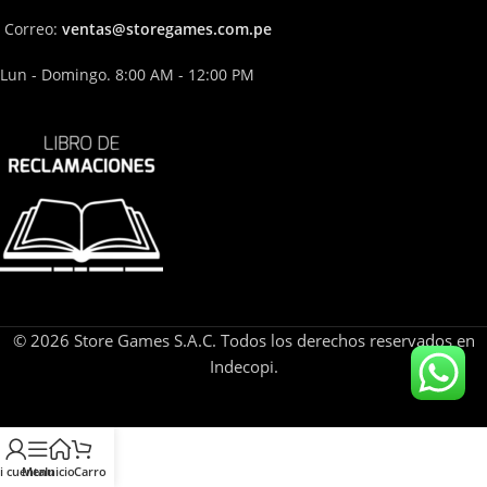
Correo:
ven
tas@storega
mes.com.pe
Lun - Domingo. 8:00 AM - 12:00 PM
© 2026 Store Games S.A.C. Todos los derechos reservados en
Indecopi.
i cuenta
Menu
Inicio
Carro