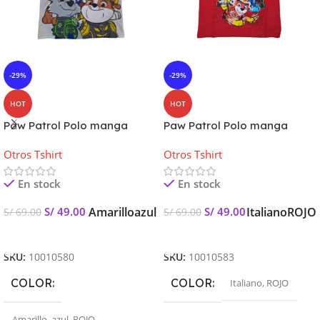
-29%
-29%
HOT
HOT
Paw Patrol Polo manga
Paw Patrol Polo manga
corta Kids
corta Kids – Paw Power
Otros Tshirt
Otros Tshirt
En stock
En stock
Amarillo
azul
Italiano
ROJO
S/
49.00
S/
49.00
S/
69.00
S/
69.00
Seleccionar Opciones
Seleccionar Opciones
SKU:
10010580
SKU:
10010583
COLOR
COLOR
Italiano
,
ROJO
Amarillo
,
azul
,
ROJO