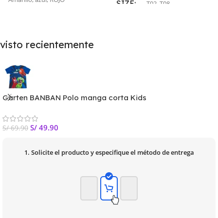
SIZE
T02
,
T08
SIZE
visto recientemente
T02
,
T04
,
T06
,
T08
,
T10
Garten BANBAN Polo manga corta Kids
S/
49.90
S/
69.90
1. Solicite el producto y especifique el método de entrega