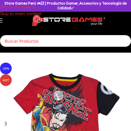
Store Games Perú
🎮
💥
| Productos Gamer, Accesorios y Tecnología de
Skip to navigation
Calidad✅
Skip to main content
Inicio
/
Accesorios Geek
/
Polos para Niños
/
Otros Tshirt
-29%
HOT