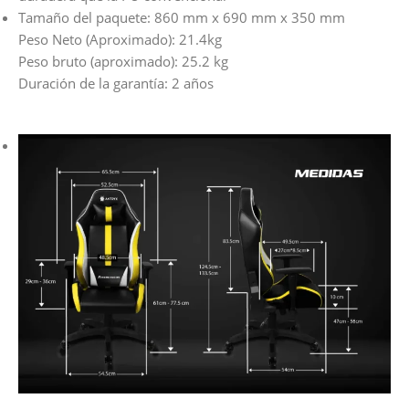
Tamaño del paquete: 860 mm x 690 mm x 350 mm
Peso Neto (Aproximado): 21.4kg
Peso bruto (aproximado): 25.2 kg
Duración de la garantía: 2 años