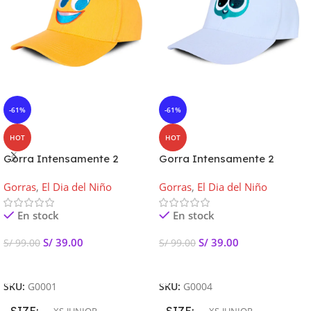
-61%
-61%
HOT
HOT
Gorra Intensamente 2
Gorra Intensamente 2
Alegria Edicion Limitada
Envidia Edición Limitada
Gorras
,
El Dia del Niño
Gorras
,
El Dia del Niño
En stock
En stock
S/
39.00
S/
39.00
S/
99.00
S/
99.00
Añadir Al Carrito
Añadir Al Carrito
SKU:
G0001
SKU:
G0004