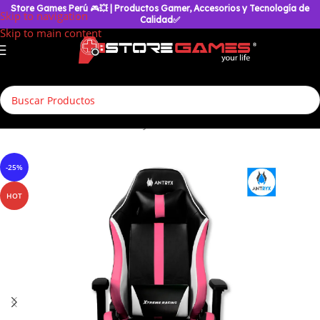
Store Games Perú
🎮
💥
| Productos Gamer, Accesorios y Tecnología de
Skip to navigation
Calidad✅
Skip to main content
Inicio
/
Silla Gamer
/
Silla Antryx
/
Nova
-25%
HOT