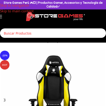
Store Games Perú
🎮
💥
| Productos Gamer, Accesorios y Tecnología de
Skip to navigation
Calidad✅
Skip to main content
Inicio
/
Silla Gamer
/
Silla Antryx
/
Daytona X
-20%
HOT