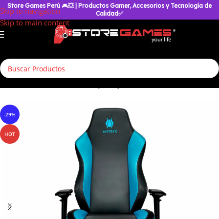
Store Games Perú
🎮
💥
| Productos Gamer, Accesorios y Tecnología de
Skip to navigation
Calidad✅
Skip to main content
Inicio
/
Silla Gamer
/
Silla Antryx
/
Royalist Pro
-29%
HOT