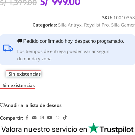
S/
999.00
S/
1,399.00
SKU:
10010358
Categorías:
Silla Antryx
,
Royalist Pro
,
Silla Gamer
🚚 Pedido confirmado hoy, despacho programado.
Los tiempos de entrega pueden variar según
demanda y zona.
Sin existencias
Sin existencias
Añadir a la lista de deseos
Compartir: