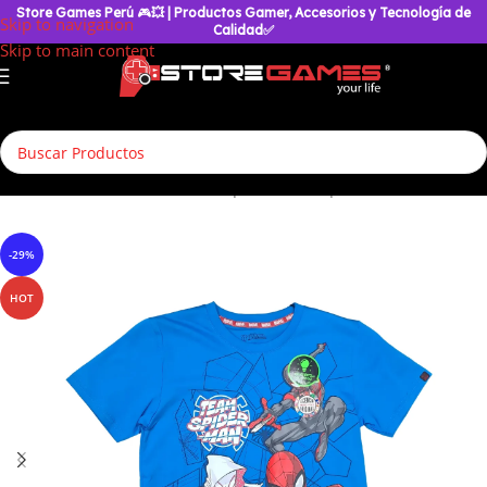
Store Games Perú
🎮
💥
| Productos Gamer, Accesorios y Tecnología de
Skip to navigation
Calidad✅
Skip to main content
Inicio
/
Accesorios Geek
/
Polos para Niños
/
Spiderman
-29%
HOT