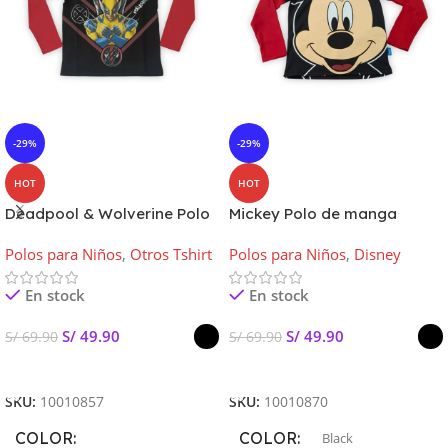
-29%
-29%
HOT
HOT
Deadpool & Wolverine Polo
Mickey Polo de manga
de manga Larga Kids
Larga Kids
Polos para Niños
,
Otros Tshirt
Polos para Niños
,
Disney
En stock
En stock
S/
49.90
S/
49.90
S/
69.90
S/
69.90
Seleccionar Opciones
Seleccionar Opciones
SKU:
10010857
SKU:
10010870
COLOR
COLOR
Black