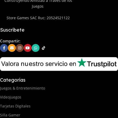
Construyendo Amistad a Través de los
Juegos
Store Games SAC Ruc: 20524521122
Suscríbete
Compartir:
Categorías
Juegos & Entretenimiento
Videojuegos
Tarjetas Digitales
Silla Gamer