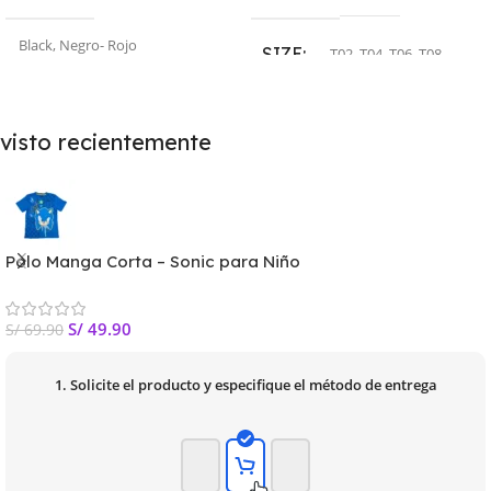
Black
,
Negro- Rojo
SIZE
T02
,
T04
,
T06
,
T08
SIZE
visto recientemente
T06
,
T08
,
T10
,
T12
,
T14
,
T16
Polo Manga Corta – Sonic para Niño
S/
49.90
S/
69.90
1. Solicite el producto y especifique el método de entrega