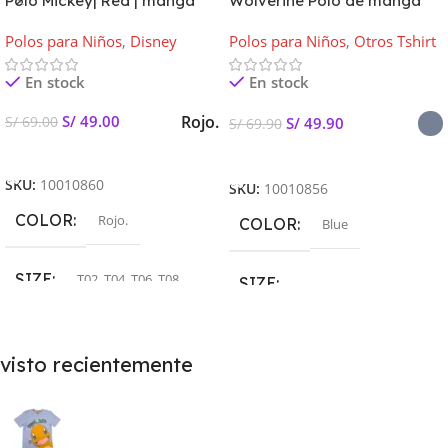
Polo Mickey| Red | manga
Wolverine Polo de manga
larga Kids – Disney
Larga Kids
Polos para Niños
,
Disney
Polos para Niños
,
Otros Tshirt
En stock
En stock
Rojo.
S/
49.00
S/
69.00
S/
49.90
S/
69.90
Seleccionar Opciones
Seleccionar Opciones
SKU:
10010860
SKU:
10010856
COLOR
Rojo.
COLOR
Blue
SIZE
T02
,
T04
,
T06
,
T08
SIZE
T06
,
T08
,
T10
,
T12
,
T14
visto recientemente