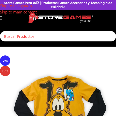
Store Games Perú
🎮
💥
| Productos Gamer, Accesorios y Tecnología de
Skip to navigation
Calidad✅
Skip to main content
Inicio
/
Accesorios Geek
/
Polos para Niños
/
Disney
-29%
HOT