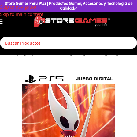
Store Games Perú
🎮
💥
| Productos Gamer, Accesorios y Tecnología de
Skip to navigation
Calidad✅
Skip to main content
to
/
Videojuegos para Consolas
/
Juegos Digitales
/
Juego Digital PS5