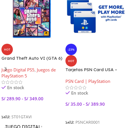
HOT
-23%
Grand Theft Auto VI (GTA 6)
HOT
PS5 – Edición Estándar,
Juego Digital PS5
,
Juegos de
Tarjetas PSN Card USA –
LATAM | Preventa
PlayStation 5
PlayStation Store USA
PSN Card | PlayStation
En stock
En stock
S/
289.90
-
S/
349.00
S/
35.00
-
S/
389.90
Leer Más
Seleccionar Opciones
SKU:
ST01GTAVI
SKU:
PSNCAR0001
JUEGO DIGITAL