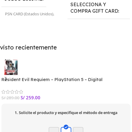
SELECCIONA Y
COMPRA GIFT CARD
PSN CARD (Estados Unidos)
,
PSN CARD (Peru)
,
CUENTA
PRIMARIA
,
CUENTA
PSN CARD $5
,
PSN CARD $10
,
SECUNDARIA
PSN CARD $15
,
PSN CARD $20
,
PSN CARD $25
,
PSN CARD $30
,
PSN CARD $40
,
PSN CARD $50
,
PSN CARD $55
,
PSN CARD $60
,
visto recientemente
PSN CARD $70
,
PSN CARD $75
,
PSN CARD $80
,
PSN CARD $100
,
PSN CARD $110
Resident Evil Requiem – PlayStation 5 – Digital
S/
259.00
S/
289.00
1. Solicite el producto y especifique el método de entrega