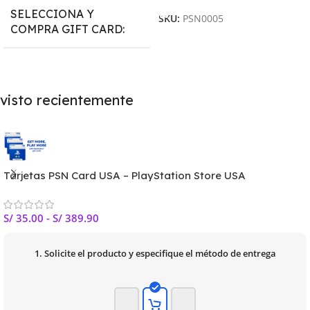
SELECCIONA Y
SKU:
PSN0005
COMPRA GIFT CARD
PSN CARD $5
,
PSN CARD $10
,
PSN CARD $15
,
PSN CARD $20
,
PSN CARD $25
,
PSN CARD $30
,
visto recientemente
PSN CARD $40
,
PSN CARD $50
,
PSN CARD $55
,
PSN CARD $60
,
PSN CARD $70
,
PSN CARD $75
,
PSN CARD $80
,
PSN CARD $100
,
PSN CARD $110
Tarjetas PSN Card USA – PlayStation Store USA
S/
35.00
-
S/
389.90
1. Solicite el producto y especifique el método de entrega