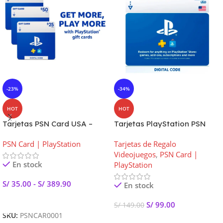
-23%
-34%
HOT
HOT
Tarjetas PSN Card USA –
Tarjetas PlayStation PSN
PlayStation Store USA
Card $25 USA
PSN Card | PlayStation
Tarjetas de Regalo
Videojuegos
,
PSN Card |
En stock
PlayStation
S/
35.00
-
S/
389.90
En stock
Seleccionar Opciones
S/
99.00
S/
149.00
SKU:
PSNCAR0001
Añadir Al Carrito