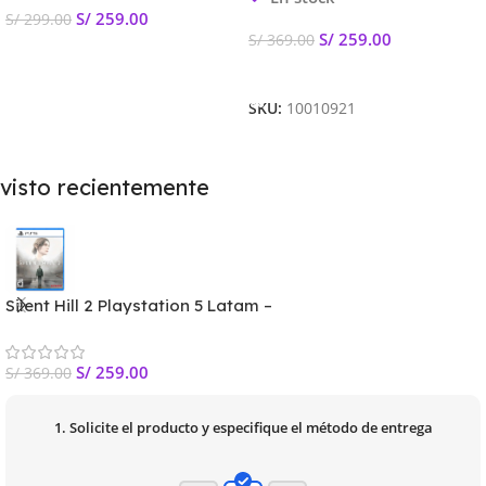
S/
259.00
S/
299.00
S/
259.00
S/
369.00
Añadir Al Carrito
Añadir Al Carrito
SKU:
10010921
visto recientemente
Silent Hill 2 Playstation 5 Latam –
S/
259.00
S/
369.00
1. Solicite el producto y especifique el método de entrega