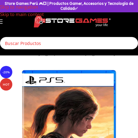
Store Games Perú
🎮
💥
| Productos Gamer, Accesorios y Tecnología de
Skip to navigation
Calidad✅
Skip to main content
retenimiento
/
Videojuegos para Consolas
/
Juegos de PlayStation 5
-20%
HOT