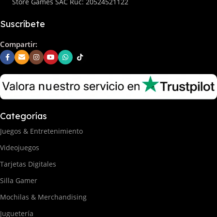
Store Games SAC Ruc: 20524521122
Suscríbete
Compartir:
Categorías
Juegos & Entretenimiento
Videojuegos
Tarjetas Digitales
Silla Gamer
Mochilas & Merchandising
Juguetería