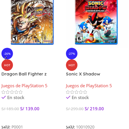
-26%
-27%
HOT
HOT
Dragon Ball Fighter z
Sonic X Shadow
Playstation 5 Latam –
Generations Playstation 5
Juegos de PlayStation 5
Juegos de PlayStation 5
Preventa
Latam
En stock
En stock
S/
139.00
S/
219.00
S/
189.00
S/
299.00
Añadir Al Carrito
Añadir Al Carrito
SKU:
P0001
SKU:
10010920