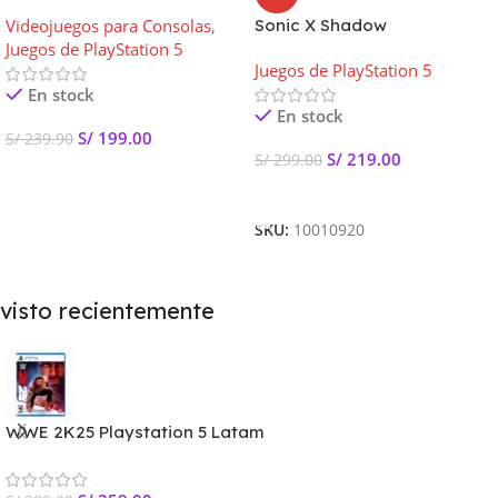
Remastered Playstation 5
Videojuegos para Consolas
,
Sonic X Shadow
Latam
Juegos de PlayStation 5
Generations Playstation 5
Juegos de PlayStation 5
Latam
En stock
En stock
S/
199.00
S/
239.90
S/
219.00
S/
299.00
Añadir Al Carrito
Añadir Al Carrito
SKU:
10010920
visto recientemente
WWE 2K25 Playstation 5 Latam