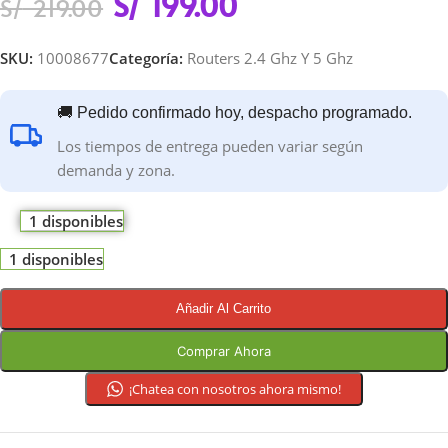
S/
199.00
S/
219.00
SKU:
10008677
Categoría:
Routers 2.4 Ghz Y 5 Ghz
🚚 Pedido confirmado hoy, despacho programado.
Los tiempos de entrega pueden variar según
demanda y zona.
1 disponibles
1 disponibles
Añadir Al Carrito
Comprar Ahora
¡Chatea con nosotros ahora mismo!