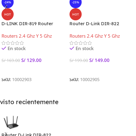
-24%
-25%
HOT
HOT
D-LINK DIR-819 Router
Router D-Link DIR-822
inalámbrico doble banda
Routers 2.4 Ghz Y 5 Ghz
Routers 2.4 Ghz Y 5 Ghz
2.4, 5GHz AC750
En stock
En stock
S/
129.00
S/
149.00
S/
169.00
S/
199.00
Añadir Al Carrito
Añadir Al Carrito
SKU:
10002903
SKU:
10002905
visto recientemente
Router D-Link DIR-822