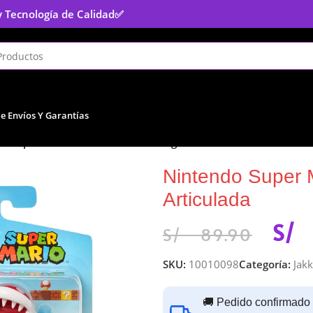
y Tecnología de Calidad
✅
De Envíos Y Garantías
o Super Mario Planta Piraña 4”- Figura Articulada
Nintendo Super M
Articulada
S/
S/
89.90
SKU:
10010098
Categoría:
Jakk
🚚 Pedido confirmado