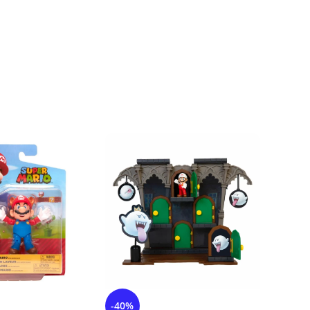
-40%
-20%