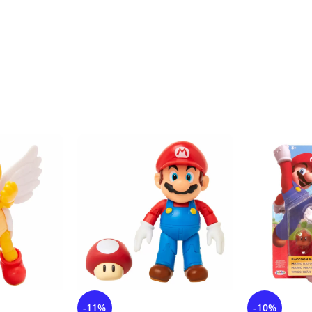
-11%
-10%