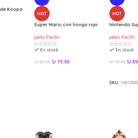
a de Koopa
HOT
HOT
las de 4»
Super Mario con hongo rojo
Nintendo Su
de 4 pulgadas Figura
Mapache 4”-
Jakks Pacific
Jakks Pacific
articulada
Articulada 
En stock
En stock
S/
79.90
S/
89
S/
89.90
S/
99.00
Añadir Al Carrito
Añadir Al Car
SKU:
1001008