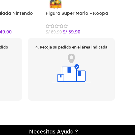
culada Nintendo
Figura Super Mario – Koopa
Super 
 Deluxe 6″
Troopa
de 4 p
articu
49.00
S/
59.90
S/
89.90
S/
99.0
edido
4. Recoja su pedido en el área indicada
Necesitas Ayuda ?