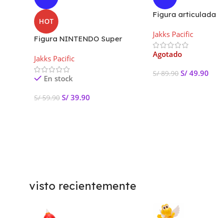
Figura articulad
HOT
Troopa roja con a
Jakks Pacific
Super Mario
Figura NINTENDO Super
Mario 2.5″ Surtido wave
Agotado
Jakks Pacific
S/
49.90
S/
89.90
En stock
Leer Más
S/
39.90
S/
59.90
Añadir Al Carrito
visto recientemente