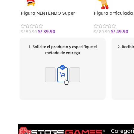
Figura NINTENDO Super
Figura articulad
Mario 2.5″ Surtido wave
Troopa roja con a
Super Mario
S/
39.90
S/
49.90
S/
59.90
S/
89.90
1. Solicite el producto y especifique el
2. Recib
método de entrega
Categor