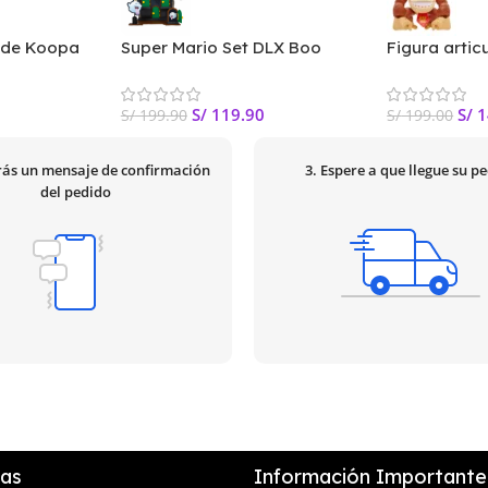
a de Koopa
Super Mario Set DLX Boo
Figura arti
las de 4»
Mansión
Donkey Kong
S/
119.90
S/
1
S/
199.90
S/
199.00
irás un mensaje de confirmación
3. Espere a que llegue su p
del pedido
ías
Información Importante