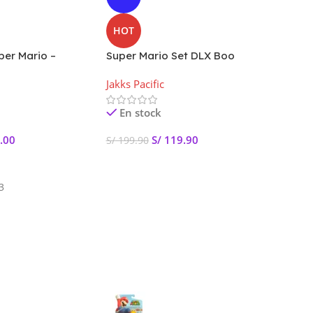
HOT
HOT
per Mario –
Super Mario Set DLX Boo
Ninten
 Figura
Mansión
– Supe
Jakks Pacific
Jakks Pa
con Super Hoja
En stock
En s
.00
S/
119.90
S/
199.90
S/
149.
rito
Añadir Al Carrito
Añadir
3
SKU:
10