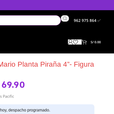
962 975 864
✅
S/
0.00
ario Planta Piraña 4”- Figura
69.90
s Pacific
 hoy, despacho programado.