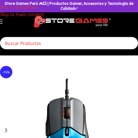
Store Games Perú
🎮
💥
| Productos Gamer, Accesorios y Tecnología de
Skip to navigation
Calidad✅
Skip to main content
Inicio
/
Accesorios Gamer
/
Mouse
/
Mouse Gamer
-15%