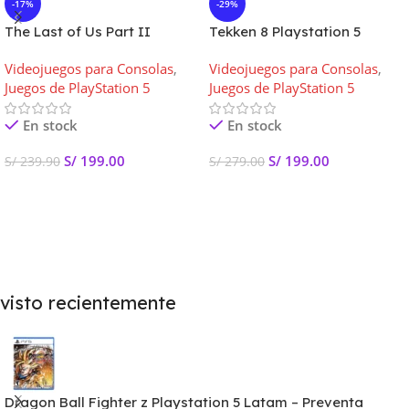
-17%
-29%
The Last of Us Part II
Tekken 8 Playstation 5
Remastered Playstation 5
Latam
Videojuegos para Consolas
,
Videojuegos para Consolas
,
Latam
Juegos de PlayStation 5
Juegos de PlayStation 5
En stock
En stock
S/
199.00
S/
199.00
S/
239.90
S/
279.00
Añadir Al Carrito
Añadir Al Carrito
visto recientemente
Dragon Ball Fighter z Playstation 5 Latam – Preventa