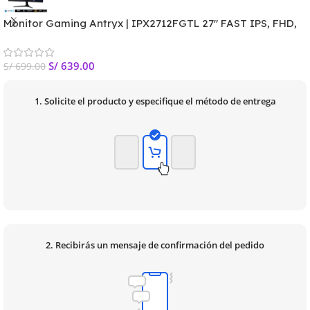
Monitor Gaming Antryx | IPX2712FGTL 27″ FAST IPS, FHD,
180Hz, 1ms G-Sync
S/
639.00
S/
699.00
1. Solicite el producto y especifique el método de entrega
2. Recibirás un mensaje de confirmación del pedido