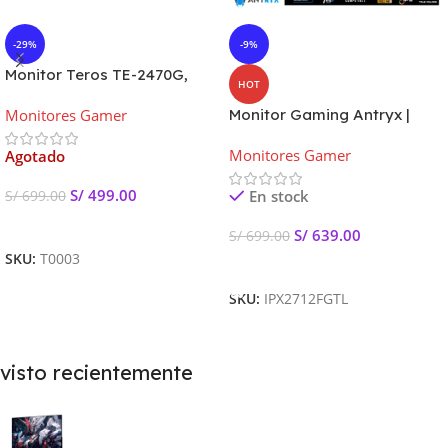
-29%
-9%
Monitor Teros TE-2470G,
HOT
23.8″ IPS, 1920×1080 Full HD,
Monitores Gamer
Monitor Gaming Antryx |
HDMI, CURVO
IPX2712FGTL 27″ FAST IPS,
Monitores Gamer
Agotado
FHD, 180Hz, 1ms G-Sync
S/
499.00
En stock
S/
699.00
Leer Más
S/
639.00
S/
699.00
SKU:
T0003
Añadir Al Carrito
SKU:
IPX2712FGTL
visto recientemente