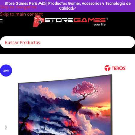
Store Games Perú
🎮
💥
| Productos Gamer, Accesorios y Tecnología de
Skip to navigation
Calidad✅
Skip to main content
Inicio
/
Accesorios Gamer
/
Monitores
/
Monitores Gamer
-29%