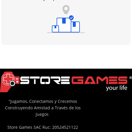
"Jugamos, Conectamos y Crecemos
Construyendo Amistad a Través de los
Juegos
Store Games SAC Ruc: 20524521122