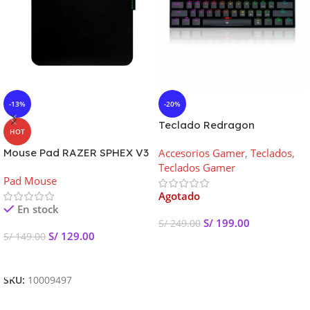
-13%
-20%
Teclado Redragon
HOT
DRAGONBORN, K630RGB
Mouse Pad RAZER SPHEX V3
Accesorios Gamer
,
Teclados
,
BLACK (Blue switch) US
| Tapete Rígido y Ultra
Teclados Gamer
Pad Mouse
Delgado
Agotado
En stock
S/
199.00
S/
249.00
S/
129.00
S/
149.00
Leer Más
Añadir Al Carrito
SKU:
10009497