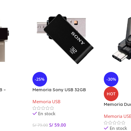
-25%
-30%
B –
Memoria Sony USB 32GB
HOT
aTraveler
Flash Drive USB 2.0 + Micro SD
Memoria USB
Memoria Dua
Tipo-C SDD
En stock
Memoria US
Sandisk
S/
59.00
S/
79.00
En stock