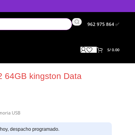
962 975 864
✅
S/
0.00
r 100 G3
 64GB kingston Data
oria USB
 hoy, despacho programado.