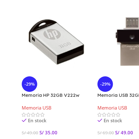
-29%
-29%
Memoria HP 32GB V222w
Memoria USB 32G
USB2.0
MicroDuo 3.0 Dat
Memoria USB
Memoria USB
En stock
En stock
S/
35.00
S/
49.00
S/
49.00
S/
69.00