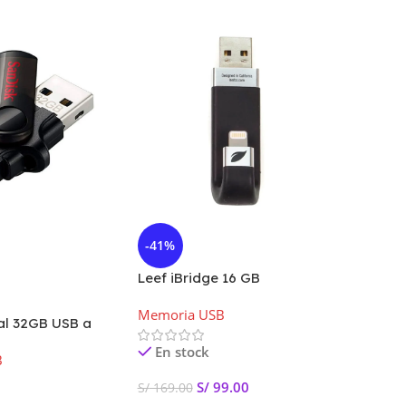
-41%
-13%
Leef iBridge 16 GB
HOT
Almacenamiento móvil Apple
Memoria USB
l 32GB USB a
Kit Ga
DC-032G-G46
Blanco
En stock
B
Teclad
Mouse 
USB
,
T
S/
99.00
S/
169.00