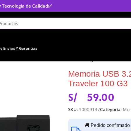
y Tecnología de Calidad
✅
De Envíos Y Garantías
to
/
Memoria USB
/
Memoria USB 3.2 64GB kingston Data Travele
Memoria USB 3.2
Traveler 100 G3
S/
59.00
SKU:
10009147
Categoría:
Mem
🚚 Pedido confirmado