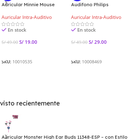
Auricular Minnie Mouse
Audifono Philips
Earbuds MID#0790215 Alta
SHE3590PP/10 in-Ear
Auricular Intra-Auditivo
Auricular Intra-Auditivo
Definición
Headphones – Purple
En stock
En stock
S/
19.00
S/
29.00
S/
49.00
S/
49.00
Añadir Al Carrito
Añadir Al Carrito
SKU:
10010535
SKU:
10008469
visto recientemente
Auricular Monster High Ear Buds 11348-ESP – con Estilo