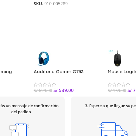
SKU:
910-005289
aming
Audifono Gamer G733
Mouse Logit
ed Wireless
Logitech Lightspeed Azul
Lightsync Op
Inalámbrico PN:981-000942
Rgb Black
S/
539.00
S/
7
S/
699.00
S/
169.00
irás un mensaje de confirmación
3. Espere a que llegue su p
del pedido