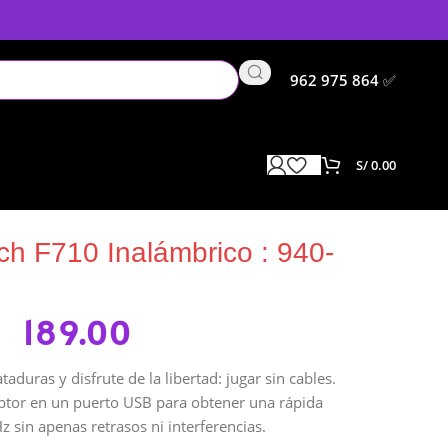
962 975 864
✅
S/
0.00
0 Inalámbrico : 940-000117
h F710 Inalámbrico : 940-
189.00
taduras y disfrute de la libertad: jugar sin cables.
eptor en un puerto USB para obtener una rápida
 sin apenas retrasos ni interferencias.