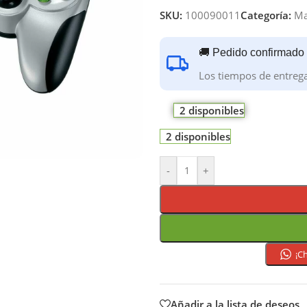
SKU:
100090011
Categoría:
Ma
🚚 Pedido confirmado
Los tiempos de entreg
2 disponibles
2 disponibles
-
+
¡C
Añadir a la lista de deseos