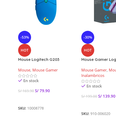
-53%
-30%
HOT
HOT
Mouse Logitech G203
Mouse Gamer Log
Lightsync Optical 8000 Dpi
Lightspeed Inalám
Mouse
,
Mouse Gamer
Mouse Gamer
,
Mo
Rgb Blue
910-006020
Inalambricos
En stock
En stock
S/
79.90
S/
169.90
S/
139.90
S/
199.00
Añadir Al Carrito
Añadir Al Carrito
SKU:
10008778
SKU:
910-006020