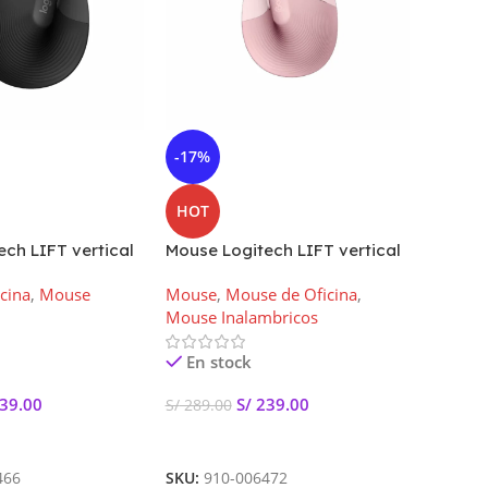
-17%
-14%
HOT
HOT
ch LIFT vertical
Mouse Logitech LIFT vertical
Mouse 
| BT negro 910-
Inalambrico | BT Rosado 910-
Xplus 
cina
,
Mouse
Mouse
,
Mouse de Oficina
,
Mouse
006472
Gaming
Mouse Inalambricos
Inalamb
En stock
En s
39.00
S/
239.00
S/
289.00
S/
589.
rito
Añadir Al Carrito
Añadir
466
SKU:
910-006472
SKU:
91