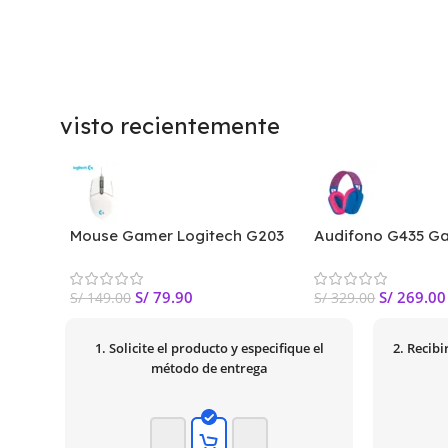
visto recientemente
Mouse Gamer Logitech G203
Audifono G435 G
Lightsync Optical 8000 Dpi
Logitech Lightspe
Rgb White
Azul | 981-001073
S/
79.90
S/
269.00
S/
149.00
S/
329.00
1. Solicite el producto y especifique el
2. Recib
método de entrega