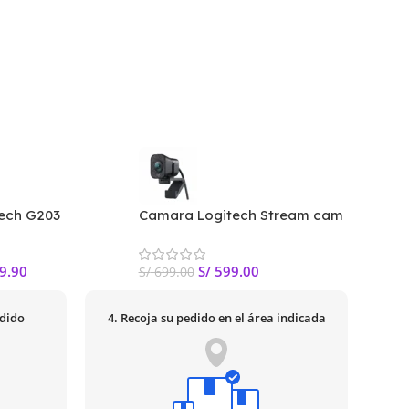
ech G203
Camara Logitech Stream cam
Audifo
tical 8000 Dpi
Plus Full Hd Black
Logite
Blanco
9.90
S/
599.00
S/
699.00
S/
329.
edido
4. Recoja su pedido en el área indicada