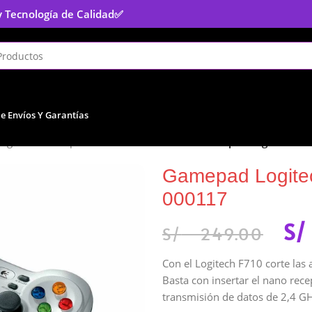
y Tecnología de Calidad
✅
De Envíos Y Garantías
uegos
/
Mandos para Consolas
/
Mandos Pc
/
Gamepad Logitech F71
Gamepad Logitec
000117
S/
S/
249.00
Con el Logitech F710 corte las a
Basta con insertar el nano rec
transmisión de datos de 2,4 GHz