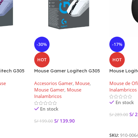
-30%
-17%
HOT
HOT
itech G305
Mouse Gamer Logitech G305
Mouse Logite
brico Lila |
Lightspeed Inalámbrico
Inalambrico 
use
Accesorios Gamer
,
Mouse
,
Mouse de Ofi
Blanco
006466
Mouse Gamer
,
Mouse
Inalambricos
Inalambricos
En stock
En stock
S/
2
S/
289.00
S/
139.90
S/
199.00
Añadir Al Car
Añadir Al Carrito
SKU:
910-006