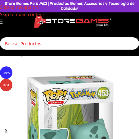
Store Games Perú
🎮
💥
| Productos Gamer, Accesorios y Tecnología de
Skip to navigation
Calidad✅
Skip to main content
Inicio
/
Juguetería
/
Coleccionables
/
Funko
-20%
HOT