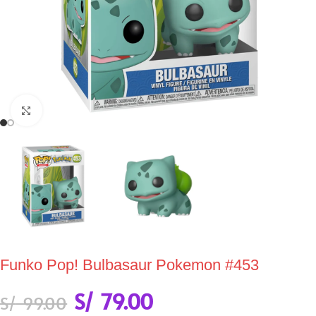
Click to enlarge
Funko Pop! Bulbasaur Pokemon #453
S/
79.00
S/
99.00