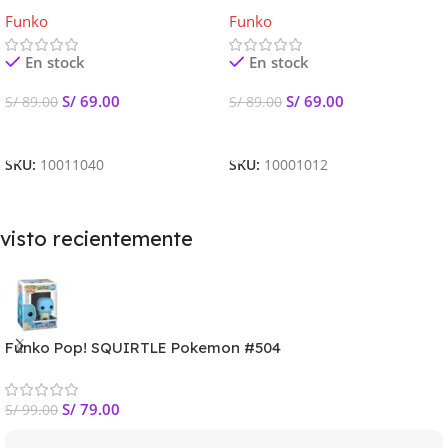
Classic #28
STITCH #626
Funko
Funko
En stock
En stock
S/
69.00
S/
69.00
S/
89.00
S/
89.00
Añadir Al Carrito
Añadir Al Carrito
SKU:
10011040
SKU:
10001012
visto recientemente
Funko Pop! SQUIRTLE Pokemon #504
S/
79.00
S/
99.00