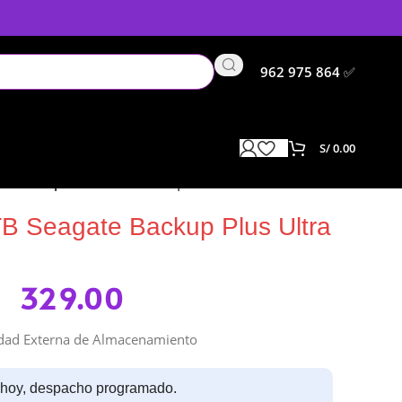
962 975 864
✅
S/
0.00
e Backup Plus Ultra Touch | Black
TB Seagate Backup Plus Ultra
329.00
dad Externa de Almacenamiento
 hoy, despacho programado.