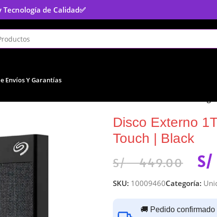
y Tecnología de Calidad
✅
De Envíos Y Garantías
to
/
Unidad Externa de Almacenamiento
/
Disco Externo 1TB Seagat
Disco Externo 1
Touch | Black
S/
S/
449.00
SKU:
10009460
Categoría:
Uni
🚚 Pedido confirmado