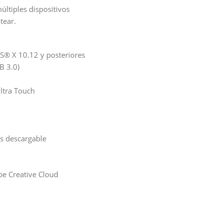
últiples dispositivos
tear.
S® X 10.12 y posteriores
B 3.0)
ltra Touch
as descargable
be Creative Cloud