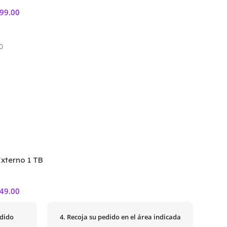
99.00
0
Externo 1 TB
ico – USB 3.0
49.00
edido
4. Recoja su pedido en el área indicada