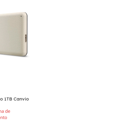
no 1TB Canvio
hiba USB 3.2 –
na de
nto