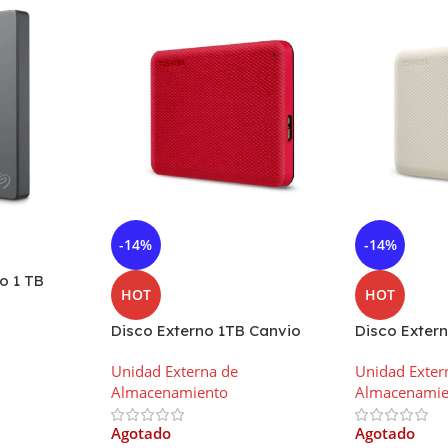
-14%
-14%
o 1 TB
HOT
HOT
USB 3.0
Disco Externo 1TB Canvio
Disco Exter
Advance Toshiba USB 3.2
Advance Tos
Unidad Externa de
Unidad Exter
Blanco
Almacenamiento
Almacenamie
Agotado
Agotado