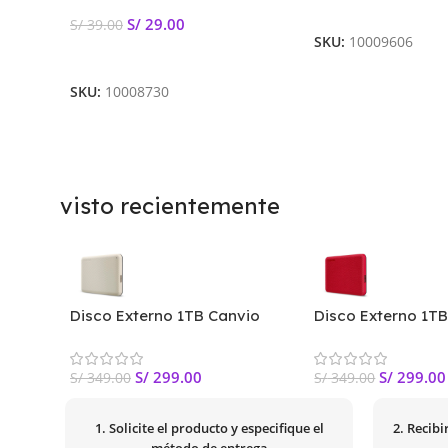
Añadir Al Carrito
S/
29.00
S/
39.00
SKU:
10009606
Añadir Al Carrito
SKU:
10008730
visto recientemente
Disco Externo 1TB Canvio
Disco Externo 1T
Advance Toshiba USB 3.2 –
Advance Toshiba 
Blanco
S/
299.00
S/
299.00
S/
349.00
S/
349.00
1. Solicite el producto y especifique el
2. Recib