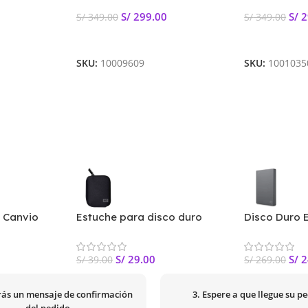
S/
299.00
S/
2
S/
349.00
S/
349.00
Leer Más
Leer Más
SKU:
10009609
SKU:
1001035
B Canvio
Estuche para disco duro
Disco Duro 
USB 3.2
portátil Western Digital
Seagate Bás
S/
29.00
S/
2
S/
39.00
S/
269.00
irás un mensaje de confirmación
3. Espere a que llegue su p