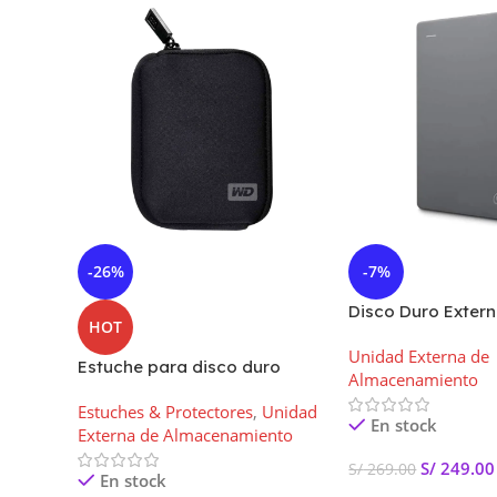
-26%
-7%
Disco Duro Extern
HOT
Seagate Básico – 
Unidad Externa de
Estuche para disco duro
Almacenamiento
portátil Western Digital
Estuches & Protectores
,
Unidad
En stock
Externa de Almacenamiento
S/
249.00
S/
269.00
En stock