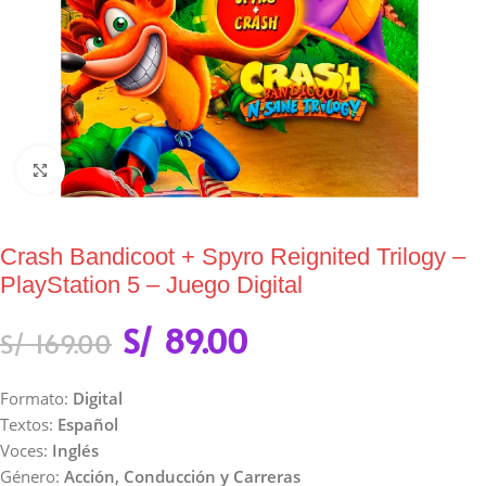
Click to enlarge
Crash Bandicoot + Spyro Reignited Trilogy –
PlayStation 5 – Juego Digital
S/
89.00
S/
169.00
Formato:
Digital
Textos:
Español
Voces:
Inglés
Género:
Acción, Conducción y Carreras