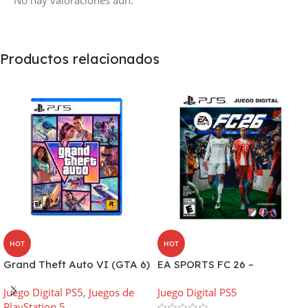
No hay valoraciones aún.
Productos relacionados
HOT
HOT
Grand Theft Auto VI (GTA 6)
EA SPORTS FC 26 –
PS5 – Edición Estándar,
PlayStation 5 | Juego Digital
Juego Digital PS5
,
Juegos de
Juego Digital PS5
LATAM | Preventa
PlayStation 5