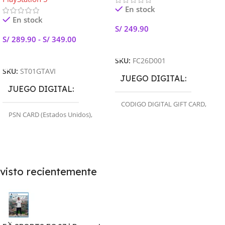
En stock
En stock
S/
249.90
S/
289.90
-
S/
349.00
Seleccionar Opciones
Leer Más
SKU:
FC26D001
SKU:
ST01GTAVI
JUEGO DIGITAL
JUEGO DIGITAL
CODIGO DIGITAL GIFT CARD
,
CUENTA PRIMARIA
,
CUENTA
PSN CARD (Estados Unidos)
,
SECUNDARIA
PSN CARD (Peru)
,
CUENTA
PRIMARIA
,
CUENTA
SECUNDARIA
visto recientemente