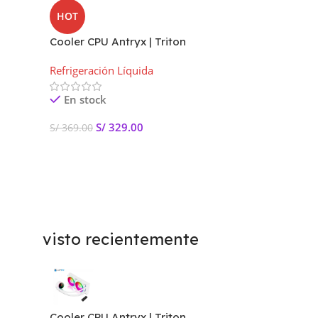
HOT
Cooler CPU Antryx | Triton
EVO 240 ARGB | Enfriamiento
Refrigeración Líquida
liquido White (AWC-TE240W)
En stock
S/
329.00
S/
369.00
Añadir Al Carrito
visto recientemente
Cooler CPU Antryx | Triton