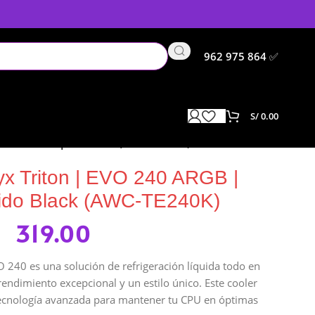
962 975 864
✅
S/
0.00
riamiento liquido Black (AWC-TE240K)
yx Triton | EVO 240 ARGB |
quido Black (AWC-TE240K)
319.00
O 240 es una solución de refrigeración líquida todo en
endimiento excepcional y un estilo único. Este cooler
 tecnología avanzada para mantener tu CPU en óptimas