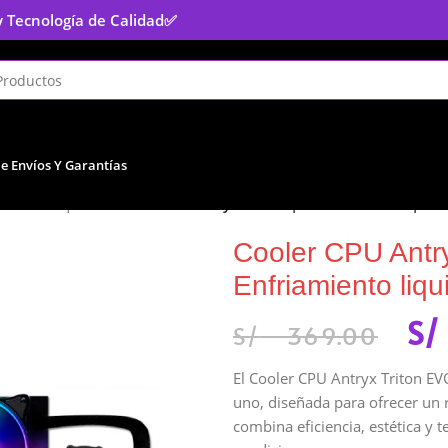
y Tecnología de Calidad
✅
De Envíos Y Garantías
eración Líquida
/
Cooler CPU Antryx Triton | EVO 240 ARGB | Enf
Cooler CPU Antr
Enfriamiento li
S/
S/
369.00
El Cooler CPU Antryx Triton EV
uno, diseñada para ofrecer un r
combina eficiencia, estética y