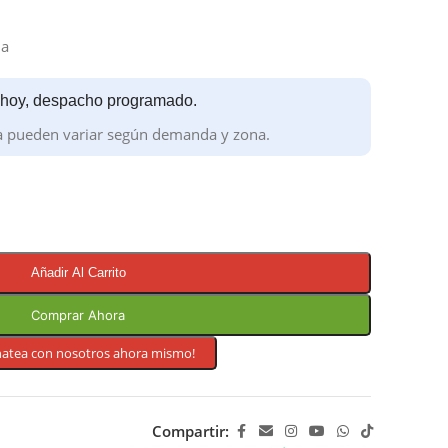
da
 hoy, despacho programado.
a pueden variar según demanda y zona.
Añadir Al Carrito
Comprar Ahora
hatea con nosotros ahora mismo!
Compartir: