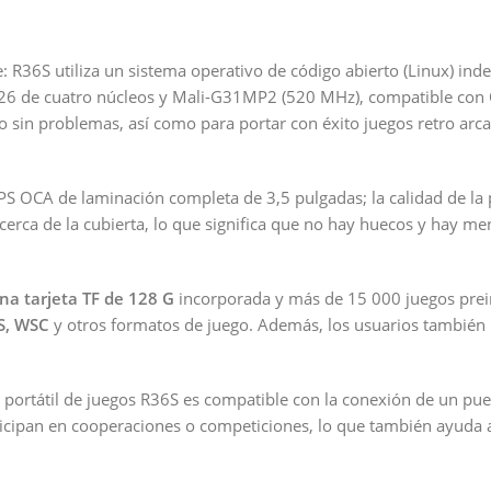
: R36S utiliza un sistema operativo de código abierto (Linux) ind
 de cuatro núcleos y Mali-G31MP2 (520 MHz), compatible con Op
ro sin problemas, así como para portar con éxito juegos retro ar
I IPS OCA de laminación completa de 3,5 pulgadas; la calidad de l
cerca de la cubierta, lo que significa que no hay huecos y hay m
na tarjeta TF de 128 G
incorporada y más de 15 000 juegos prei
S, WSC
y otros formatos de juego. Además, los usuarios también
a portátil de juegos R36S es compatible con la conexión de un p
rticipan en cooperaciones o competiciones, lo que también ayuda a