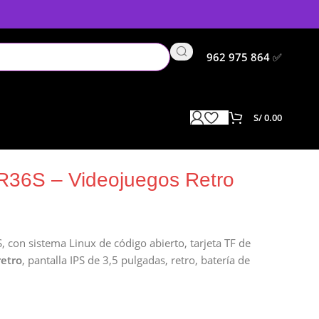
962 975 864
✅
S/
0.00
 R36S – Videojuegos Retro
, con sistema Linux de código abierto, tarjeta TF de
retro
, pantalla IPS de 3,5 pulgadas, retro, batería de