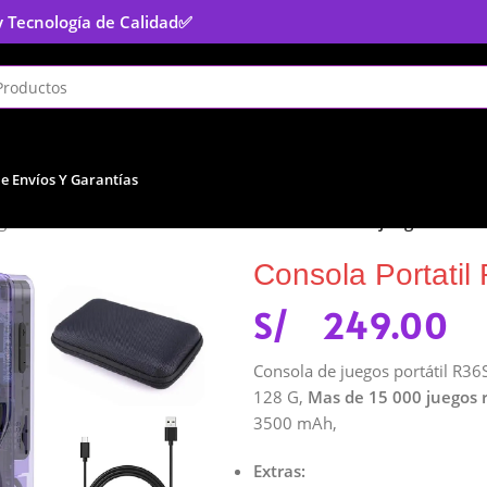
y Tecnología de Calidad
✅
De Envíos Y Garantías
gos
/
Otras Consolas
/
Consola Portatil R36S – Videojuegos Retro
Consola Portatil
S/
249.00
Consola de juegos portátil R36S
128 G,
Mas de 15 000 juegos 
3500 mAh,
Extras: