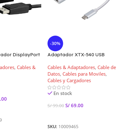
-30%
-10%
ador DisplayPort
Adaptador XTX-540 USB
HOT
TC-342 1.8
TIPO-C a HDMI Hembra
gadores
,
Cables &
Cables & Adaptadores
,
Cable de
XTECH
Adapta
Datos
,
Cables para Moviles
,
digita
Cables y Cargadores
Cables
En stock
En s
.00
S/
69.00
S/
99.00
S/
199.
rito
Añadir Al Carrito
Añadir
9
SKU:
10009465
SKU:
10