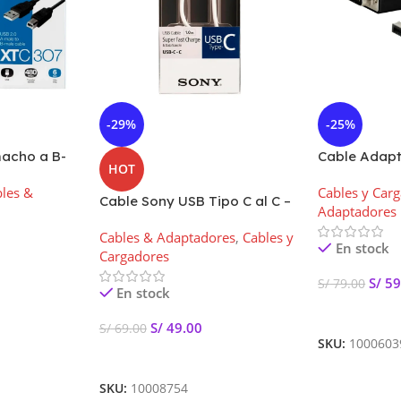
-29%
-25%
macho a B-
Cable Adapt
HOT
C-307
VGA Xtech X
les &
Cables y Car
Metros
Cable Sony USB Tipo C al C –
Adaptadores
Color Blanco
Cables & Adaptadores
,
Cables y
En stock
Cargadores
S/
59
S/
79.00
En stock
Añadir Al Car
S/
49.00
S/
69.00
SKU:
1000603
Añadir Al Carrito
SKU:
10008754