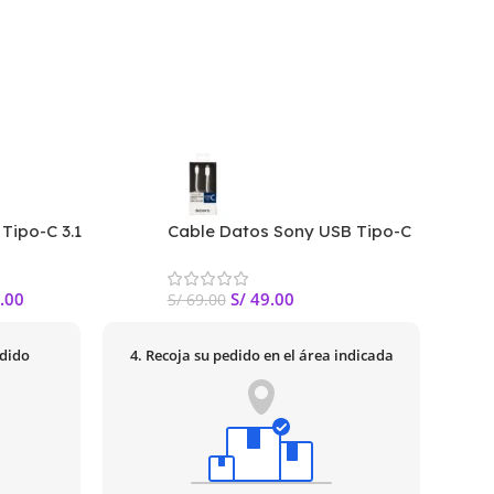
Tipo-C 3.1
Cable Datos Sony USB Tipo-C
Cable 
 Super Charge –
con Micro USB Color Blanco
VGA Xt
Metros
.00
S/
49.00
S/
69.00
S/
79.0
edido
4. Recoja su pedido en el área indicada