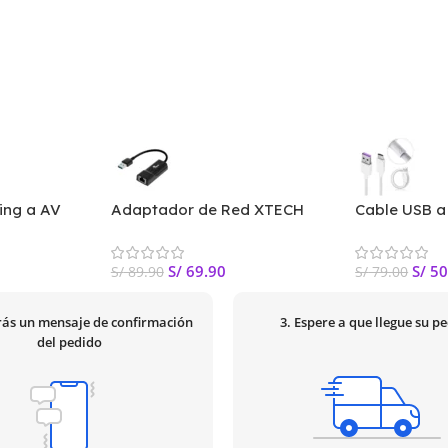
ing a AV
Adaptador de Red XTECH
Cable USB a 
A | Apple
XTC-373 Conector USB 3.0 a
Huawei AP71
RJ-45 5Gbps
Blanco
S/
69.90
S/
50
S/
89.90
S/
79.00
irás un mensaje de confirmación
3. Espere a que llegue su p
del pedido