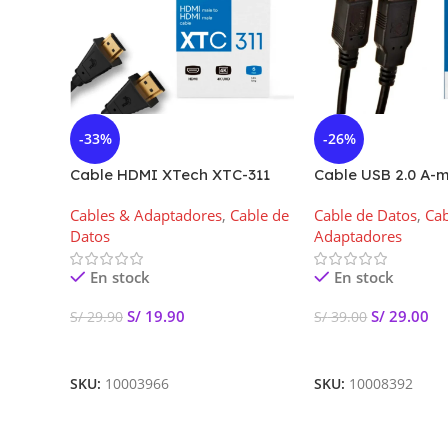
-33%
-26%
Cable HDMI XTech XTC-311
Cable USB 2.0 A-
HDMI Macho a HDMI Macho
macho, 6 pies XT
Cables & Adaptadores
,
Cable de
Cable de Datos
,
Cab
1,8m
Datos
Adaptadores
En stock
En stock
S/
19.90
S/
29.00
S/
29.90
S/
39.00
Añadir Al Carrito
Añadir Al Carrito
SKU:
10003966
SKU:
10008392