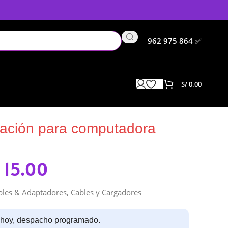
962 975 864
✅
S/
0.00
adora 220v XTC-120
tación para computadora
15.00
bles & Adaptadores
,
Cables y Cargadores
 hoy, despacho programado.