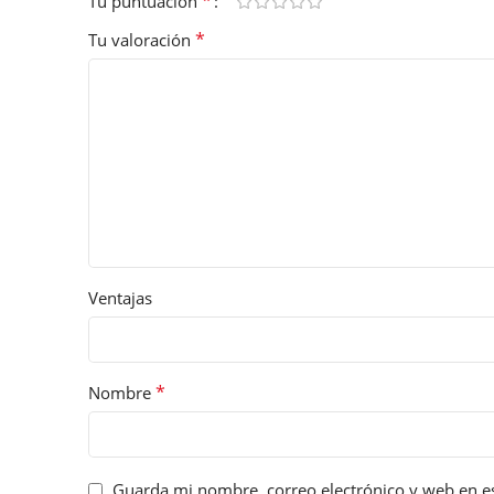
*
Tu puntuación
*
Tu valoración
Ventajas
*
Nombre
Guarda mi nombre, correo electrónico y web en e