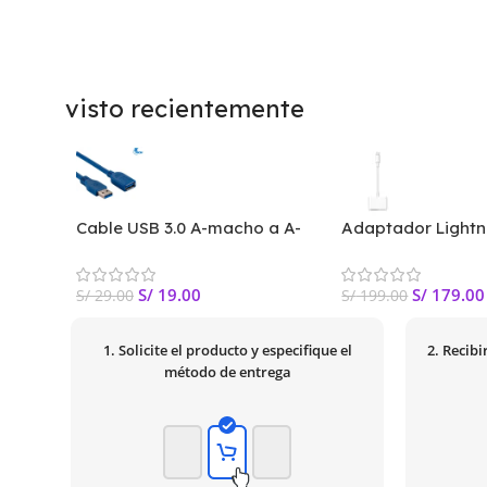
visto recientemente
Cable USB 3.0 A-macho a A-
Adaptador Lightn
hembra XTC-353
digital MD826AM/
S/
19.00
S/
179.00
S/
29.00
S/
199.00
1. Solicite el producto y especifique el
2. Recib
método de entrega