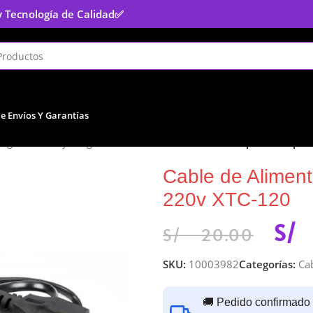
y Tecnología de Calidad
✅
De Envíos Y Garantías
uegos
/
Cables y Cargadores
/
Cable de Alimentación para comput
Cable de Alimen
220v XTC-120
S/
S/
20.00
SKU:
10003982
Categorías:
Ca
🚚 Pedido confirmado