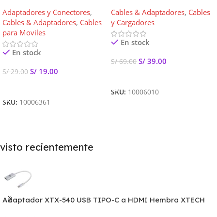
macho a USB 3.0 A hembra
macho XTC-406
Adaptadores y Conectores
,
Cables & Adaptadores
,
Cables
XTC-515
Cables & Adaptadores
,
Cables
y Cargadores
para Moviles
En stock
En stock
S/
39.00
S/
69.00
S/
19.00
S/
29.00
Añadir Al Carrito
Añadir Al Carrito
SKU:
10006010
SKU:
10006361
visto recientemente
Adaptador XTX-540 USB TIPO-C a HDMI Hembra XTECH