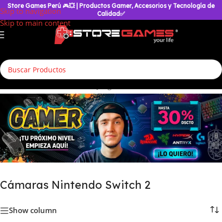
Store Games Perú
🎮
💥
| Productos Gamer, Accesorios y Tecnología de
Skip to navigation
Calidad✅
Skip to main content
nimiento
/
Accesorios de VideoJuegos
/
Cámaras Nintendo Switch 2
Cámaras Nintendo Switch 2
Show column