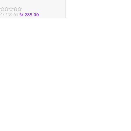
S/
285.00
S/
369.00