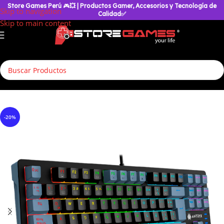
Store Games Perú
🎮
💥
| Productos Gamer, Accesorios y Tecnología de
Skip to navigation
Calidad✅
Skip to main content
Inicio
/
Accesorios Gamer
/
Teclados
/
Teclados Gamer
-20%