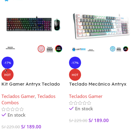
-17%
-17%
HOT
HOT
Kit Gamer Antryx Teclado
Teclado Mecánico Antryx
Mecánico y Mouse GC-3100
MK860L WHITE Switch Blue
Teclados Gamer
,
Teclados
Teclados Gamer
Switch Rojo
Combos
En stock
En stock
S/
189.00
S/
229.00
S/
189.00
S/
229.00
Añadir Al Carrito