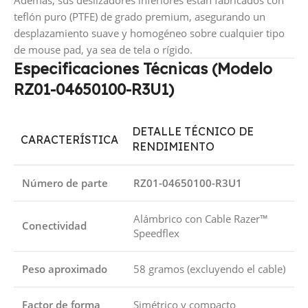
Además, sus deslizadores inferiores están fabricados con
teflón puro (PTFE) de grado premium, asegurando un
desplazamiento suave y homogéneo sobre cualquier tipo
de mouse pad, ya sea de tela o rígido.
Especificaciones Técnicas (Modelo
RZ01-04650100-R3U1)
DETALLE TÉCNICO DE
CARACTERÍSTICA
RENDIMIENTO
Número de parte
RZ01-04650100-R3U1
Alámbrico con Cable Razer™
Conectividad
Speedflex
Peso aproximado
58 gramos (excluyendo el cable)
Factor de forma
Simétrico y compacto