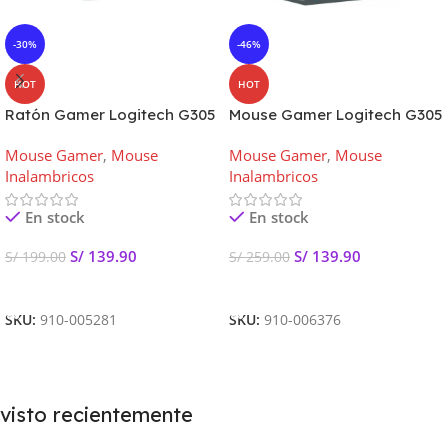
-30%
-46%
HOT
HOT
Ratón Gamer Logitech G305
Mouse Gamer Logitech G305
Lightspeed Inalámbrico
Lightspeed Wireless Mint
Mouse Gamer
,
Mouse
Mouse Gamer
,
Mouse
Negro
Inalambricos
Inalambricos
En stock
En stock
S/
139.90
S/
139.90
S/
199.00
S/
259.00
Añadir Al Carrito
Añadir Al Carrito
SKU:
910-005281
SKU:
910-006376
visto recientemente