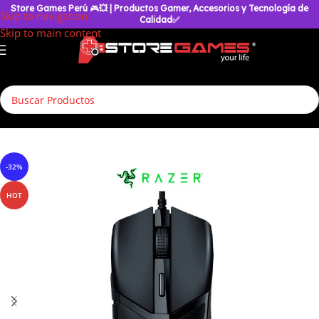
Store Games Perú
🎮
💥
| Productos Gamer, Accesorios y Tecnología de
Skip to navigation
Calidad✅
Skip to main content
Inicio
/
Accesorios Gamer
/
Mouse
/
Mouse Gamer
-32%
HOT