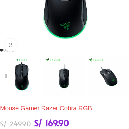
Click to enlarge
Mouse Gamer Razer Cobra RGB
S/
169.90
S/
249.90