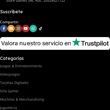
Store Games SAC Ruc: 20524521122
Suscríbete
Compartir:
Categorías
Juegos & Entretenimiento
Videojuegos
Tarjetas Digitales
Silla Gamer
Mochilas & Merchandising
Juguetería