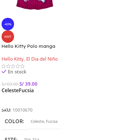
-43%
HOT
Hello Kitty Polo manga
corta Kids – Sanrio
Hello Kitty
,
El Dia del Niño
En stock
S/
39.00
S/
69.00
Celeste
Fucsia
Seleccionar Opciones
SKU:
10010670
COLOR
Celeste
,
Fucsia
SIZE
T04
,
T14