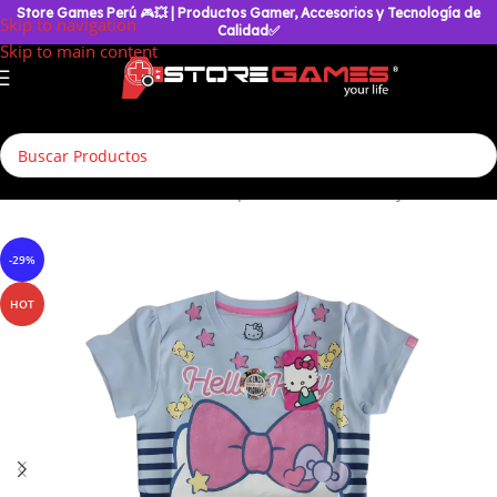
Store Games Perú
🎮
💥
| Productos Gamer, Accesorios y Tecnología de
Skip to navigation
Calidad✅
Skip to main content
Inicio
/
Accesorios Geek
/
Polos para Niñas
/
Hello Kitty
-29%
HOT